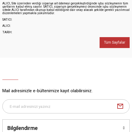
ALICI, Site üzerinden verdiği siparişe ait ödemeyi gerçekleştirdiğinde işbu sözleşmenin tüm
şartlarını kabul etmiş sayılır. SATICI, siparişin gerçekleşmesi öncesinde işbu sözleşmenin
sitede ALICI tarafından okunup kabul edildiğine dair onay alacak şekilde gerekli yazılımsal
düzenlemeleri yapmakla yükümlüdür.
SATICI:
ALICI:
TARİH:
Tüm Sayfalar
Mail adresinizle e-bültenimize kayıt olabilirsiniz.
Bilgilendirme