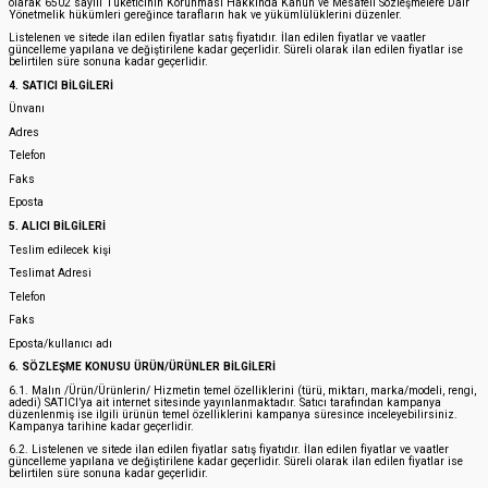
olarak 6502 sayılı Tüketicinin Korunması Hakkında Kanun ve Mesafeli Sözleşmelere Dair
Yönetmelik hükümleri gereğince tarafların hak ve yükümlülüklerini düzenler.
Listelenen ve sitede ilan edilen fiyatlar satış fiyatıdır. İlan edilen fiyatlar ve vaatler
güncelleme yapılana ve değiştirilene kadar geçerlidir. Süreli olarak ilan edilen fiyatlar ise
belirtilen süre sonuna kadar geçerlidir.
4. SATICI BİLGİLERİ
Ünvanı
Adres
Telefon
Faks
Eposta
5. ALICI BİLGİLERİ
Teslim edilecek kişi
Teslimat Adresi
Telefon
Faks
Eposta/kullanıcı adı
6. SÖZLEŞME KONUSU ÜRÜN/ÜRÜNLER BİLGİLERİ
6.1. Malın /Ürün/Ürünlerin/ Hizmetin temel özelliklerini (türü, miktarı, marka/modeli, rengi,
adedi) SATICI’ya ait internet sitesinde yayınlanmaktadır. Satıcı tarafından kampanya
düzenlenmiş ise ilgili ürünün temel özelliklerini kampanya süresince inceleyebilirsiniz.
Kampanya tarihine kadar geçerlidir.
6.2. Listelenen ve sitede ilan edilen fiyatlar satış fiyatıdır. İlan edilen fiyatlar ve vaatler
güncelleme yapılana ve değiştirilene kadar geçerlidir. Süreli olarak ilan edilen fiyatlar ise
belirtilen süre sonuna kadar geçerlidir.