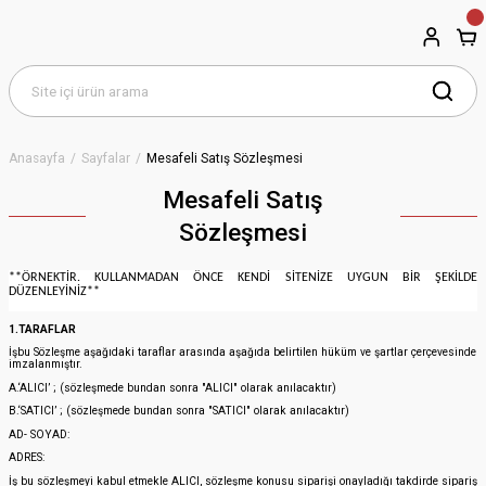
Anasayfa
Sayfalar
Mesafeli Satış Sözleşmesi
Mesafeli Satış
Sözleşmesi
**ÖRNEKTİR. KULLANMADAN ÖNCE KENDİ SİTENİZE UYGUN BİR ŞEKİLDE
DÜZENLEYİNİZ**
1.TARAFLAR
İşbu Sözleşme aşağıdaki taraflar arasında aşağıda belirtilen hüküm ve şartlar çerçevesinde
imzalanmıştır.
A.‘ALICI’ ; (sözleşmede bundan sonra "ALICI" olarak anılacaktır)
B.‘SATICI’ ; (sözleşmede bundan sonra "SATICI" olarak anılacaktır)
AD- SOYAD:
ADRES:
İş bu sözleşmeyi kabul etmekle ALICI, sözleşme konusu siparişi onayladığı takdirde sipariş