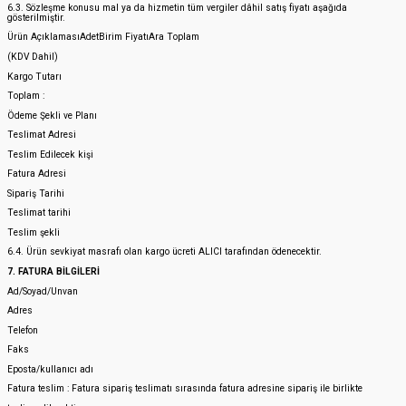
6.3. Sözleşme konusu mal ya da hizmetin tüm vergiler dâhil satış fiyatı aşağıda
gösterilmiştir.
Ürün AçıklamasıAdetBirim FiyatıAra Toplam
(KDV Dahil)
Kargo Tutarı
Toplam :
Ödeme Şekli ve Planı
Teslimat Adresi
Teslim Edilecek kişi
Fatura Adresi
Sipariş Tarihi
Teslimat tarihi
Teslim şekli
6.4. Ürün sevkiyat masrafı olan kargo ücreti ALICI tarafından ödenecektir.
7. FATURA BİLGİLERİ
Ad/Soyad/Unvan
Adres
Telefon
Faks
Eposta/kullanıcı adı
Fatura teslim : Fatura sipariş teslimatı sırasında fatura adresine sipariş ile birlikte