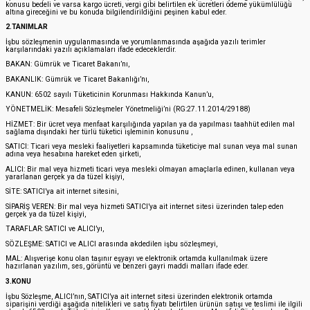
konusu bedeli ve varsa kargo ücreti, vergi gibi belirtilen ek ücretleri ödeme yükümlülüğü
altına gireceğini ve bu konuda bilgilendirildiğini peşinen kabul eder.
2.TANIMLAR
İşbu sözleşmenin uygulanmasında ve yorumlanmasında aşağıda yazılı terimler
karşılarındaki yazılı açıklamaları ifade edeceklerdir.
BAKAN: Gümrük ve Ticaret Bakanı’nı,
BAKANLIK: Gümrük ve Ticaret Bakanlığı’nı,
KANUN: 6502 sayılı Tüketicinin Korunması Hakkında Kanun’u,
YÖNETMELİK: Mesafeli Sözleşmeler Yönetmeliği’ni (RG:27.11.2014/29188)
HİZMET: Bir ücret veya menfaat karşılığında yapılan ya da yapılması taahhüt edilen mal
sağlama dışındaki her türlü tüketici işleminin konusunu ,
SATICI: Ticari veya mesleki faaliyetleri kapsamında tüketiciye mal sunan veya mal sunan
adına veya hesabına hareket eden şirketi,
ALICI: Bir mal veya hizmeti ticari veya mesleki olmayan amaçlarla edinen, kullanan veya
yararlanan gerçek ya da tüzel kişiyi,
SİTE: SATICI’ya ait internet sitesini,
SİPARİŞ VEREN: Bir mal veya hizmeti SATICI’ya ait internet sitesi üzerinden talep eden
gerçek ya da tüzel kişiyi,
TARAFLAR: SATICI ve ALICI’yı,
SÖZLEŞME: SATICI ve ALICI arasında akdedilen işbu sözleşmeyi,
MAL: Alışverişe konu olan taşınır eşyayı ve elektronik ortamda kullanılmak üzere
hazırlanan yazılım, ses, görüntü ve benzeri gayri maddi malları ifade eder.
3.KONU
İşbu Sözleşme, ALICI’nın, SATICI’ya ait internet sitesi üzerinden elektronik ortamda
siparişini verdiği aşağıda nitelikleri ve satış fiyatı belirtilen ürünün satışı ve teslimi ile ilgili