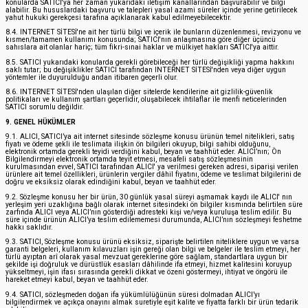
konularda SATICI'ya her zaman yukarıdaki iletişim kanallarından başvurabilir ve bilgi
alabilir. Bu hususlardaki başvuru ve talepleri yasal azami süreler içinde yerine getirilecek
yahut hukuki gerekçesi tarafına açıklanarak kabul edilmeyebilecektir.
8.4. INTERNET SİTESİ'ne ait her türlü bilgi ve içerik ile bunların düzenlenmesi, revizyonu ve
kısmen/tamamen kullanımı konusunda; SATICI'nın anlaşmasına göre diğer üçüncü
sahıslara ait olanlar hariç; tüm fikri-sınai haklar ve mülkiyet hakları SATICI'ya aittir.
8.5. SATICI yukarıdaki konularda gerekli görebileceği her türlü değişikliği yapma hakkını
saklı tutar; bu değişiklikler SATICI tarafından INTERNET SİTESİ'nden veya diğer uygun
yöntemler ile duyurulduğu andan itibaren geçerli olur.
8.6. INTERNET SİTESİ'nden ulaşılan diğer sitelerde kendilerine ait gizlilik-güvenlik
politikaları ve kullanım şartları geçerlidir, oluşabilecek ihtilaflar ile menfi neticelerinden
SATICI sorumlu değildir.
9. GENEL HÜKÜMLER
9.1. ALICI, SATICI’ya ait internet sitesinde sözleşme konusu ürünün temel nitelikleri, satış
fiyatı ve ödeme şekli ile teslimata ilişkin ön bilgileri okuyup, bilgi sahibi olduğunu,
elektronik ortamda gerekli teyidi verdiğini kabul, beyan ve taahhüt eder. ALICI’nın; Ön
Bilgilendirmeyi elektronik ortamda teyit etmesi, mesafeli satış sözleşmesinin
kurulmasından evvel, SATICI tarafından ALICI' ya verilmesi gereken adresi, siparişi verilen
ürünlere ait temel özellikleri, ürünlerin vergiler dâhil fiyatını, ödeme ve teslimat bilgilerini de
doğru ve eksiksiz olarak edindiğini kabul, beyan ve taahhüt eder.
9.2. Sözleşme konusu her bir ürün, 30 günlük yasal süreyi aşmamak kaydı ile ALICI' nın
yerleşim yeri uzaklığına bağlı olarak internet sitesindeki ön bilgiler kısmında belirtilen süre
zarfında ALICI veya ALICI’nın gösterdiği adresteki kişi ve/veya kuruluşa teslim edilir. Bu
süre içinde ürünün ALICI’ya teslim edilememesi durumunda, ALICI’nın sözleşmeyi feshetme
hakkı saklıdır.
9.3. SATICI, Sözleşme konusu ürünü eksiksiz, siparişte belirtilen niteliklere uygun ve varsa
garanti belgeleri, kullanım kılavuzları işin gereği olan bilgi ve belgeler ile teslim etmeyi, her
türlü ayıptan arî olarak yasal mevzuat gereklerine göre sağlam, standartlara uygun bir
şekilde işi doğruluk ve dürüstlük esasları dâhilinde ifa etmeyi, hizmet kalitesini koruyup
yükseltmeyi, işin ifası sırasında gerekli dikkat ve özeni göstermeyi, ihtiyat ve öngörü ile
hareket etmeyi kabul, beyan ve taahhüt eder.
9.4. SATICI, sözleşmeden doğan ifa yükümlülüğünün süresi dolmadan ALICI’yı
bilgilendirmek ve açıkça onayını almak suretiyle eşit kalite ve fiyatta farklı bir ürün tedarik