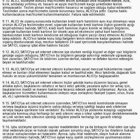
9.10. ALICI, sözleşme konusu mal/hizmeti teslim almadan önce muayene edecek; ezik,
kırık, ambalajı yırtılmış vb. hasarlı ve ayıplı mal/hizmeti kargo şirketinden teslim
almayacaktır. Teslim alınan mal/hizmetin hasarsız ve sağlam olduğu kabul edilecektir.
Teslimden sonra mal/hizmetin özenle korunması borcu, ALICI’ya aittir. Cayma hakkı
kullanılacaksa mal/hizmet kullanılmamalıdır. Fatura iade edilmelidir.
9.11. ALICI ile sipariş esnasında kullanılan kredi kartı hamilinin aynı kişi olmaması veya
ürünün ALICI’ya tesliminden evvel, siparişte kullanılan kredi kartına ilişkin güvenlik açığı
tespit edilmesi halinde, SATICI, kredi kartı hamiline ilişkin kimlik ve iletişim bilgilerini,
siparişte kullanılan kredi kartının bir önceki aya ait ekstresini yahut kart hamilinin
bankasından kredi kartının kendisine ait olduğuna ilişkin yazıyı ibraz etmesini ALICI’dan
talep edebilir. ALICI’nın talebe konu bilgi/belgeleri temin etmesine kadar geçecek sürede
sipariş dondurulacak olup, mezkur taleplerin 24 saat içerisinde karşılanmaması halinde
ise SATICI, siparişi iptal etme hakkını haizdir.
9.12. ALICI, SATICI’ya ait internet sitesine üye olurken verdiği kişisel ve diğer sair bilgilerin
gerçeğe uygun olduğunu, SATICI’nın bu bilgilerin gerçeğe aykırılığı nedeniyle uğrayacağı
tüm zararları, SATICI’nın ilk bildirimi üzerine derhal, nakden ve defaten tazmin edeceğini
beyan ve taahhüt eder.
9.13. ALICI, SATICI’ya ait internet sitesini kullanırken yasal mevzuat hükümlerine riayet
etmeyi ve bunları ihlal etmemeyi baştan kabul ve taahhüt eder. Aksi takdirde, doğacak tüm
hukuki ve cezai yükümlülükler tamamen ve münhasıran ALICI’yı bağlayacaktır.
9.14. ALICI, SATICI’ya ait internet sitesini hiçbir şekilde kamu düzenini bozucu, genel
ahlaka aykırı, başkalarını rahatsız ve taciz edici şekilde, yasalara aykırı bir amaç için,
başkalarının maddi ve manevi haklarına tecavüz edecek şekilde kullanamaz. Ayrıca, üye
başkalarının hizmetleri kullanmasını önleyici veya zorlaştırıcı faaliyet (spam, virus, truva
atı, vb.) işlemlerde bulunamaz.
9.15. SATICI’ya ait internet sitesinin üzerinden, SATICI’nın kendi kontrolünde olmayan
ve/veya başkaca üçüncü kişilerin sahip olduğu ve/veya işlettiği başka web sitelerine
ve/veya başka içeriklere link verilebilir. Bu linkler ALICI’ya yönlenme kolaylığı sağlamak
amacıyla konmuş olup herhangi bir web sitesini veya o siteyi işleten kişiyi desteklememekte
ve Link verilen web sitesinin içerdiği bilgilere yönelik herhangi bir garanti niteliği
taşımamaktadır.
9.16. İşbu sözleşme içerisinde sayılan maddelerden bir ya da birkaçını ihlal eden üye işbu
ihlal nedeniyle cezai ve hukuki olarak şahsen sorumlu olup, SATICI’yı bu ihlallerin hukuki
ve cezai sonuçlarından ari tutacaktır. Ayrıca; işbu ihlal nedeniyle, olayın hukuk alanına
intikal ettirilmesi halinde, SATICI’nın üyeye karşı üyelik sözleşmesine uyulmamasından