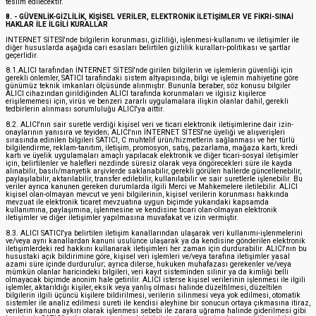
teslim edilecektir.
8. - GÜVENLİK-GİZLİLİK, KİŞİSEL VERİLER, ELEKTRONİK İLETİŞİMLER VE FİKRİ-SINAİ
HAKLAR İLE İLGİLİ KURALLAR
INTERNET SİTESİ'nde bilgilerin korunması, gizliliği, işlenmesi-kullanımı ve iletişimler ile
diğer hususlarda aşağıda cari esasları belirtilen gizlilik kuralları-politikası ve şartlar
geçerlidir.
8.1.ALICI tarafından İNTERNET SİTESİ'nde girilen bilgilerin ve işlemlerin güvenliği için
gerekli önlemler, SATICI tarafındaki sistem altyapısında, bilgi ve işlemin mahiyetine göre
günümüz teknik imkanları ölçüsünde alınmıştır. Bununla beraber, söz konusu bilgiler
ALICI cihazından girildiğinden ALICI tarafında korunmaları ve ilgisiz kişilerce
erişilememesi için, virüs ve benzeri zararlı uygulamalara ilişkin olanlar dahil, gerekli
tedbirlerin alınması sorumluluğu ALICI'ya aittir.
8.2. ALICI'nın sair suretle verdiği kişisel veri ve ticari elektronik iletişimlerine dair izin-
onaylarının yanısıra ve teyiden; ALICI'nın İNTERNET SİTESİ'ne üyeliği ve alışverişleri
sırasında edinilen bilgileri SATICI, C muhtelif ürün/hizmetlerin sağlanması ve her türlü
bilgilendirme, reklam-tanıtım, iletişim, promosyon, satış, pazarlama, mağaza kartı, kredi
kartı ve üyelik uygulamaları amaçlı yapılacak elektronik ve diğer ticari-sosyal iletişimler
için, belirtilenler ve halefleri nezdinde süresiz olarak veya öngörecekleri süre ile kayda
alınabilir, basılı/manyetik arşivlerde saklanabilir, gerekli görülen hallerde güncellenebilir,
paylaşılabilir, aktarılabilir, transfer edilebilir, kullanılabilir ve sair suretlerle işlenebilir. Bu
veriler ayrıca kanunen gereken durumlarda ilgili Merci ve Mahkemelere iletilebilir. ALICI
kişisel olan-olmayan mevcut ve yeni bilgilerinin, kişisel verilerin korunması hakkında
mevzuat ile elektronik ticaret mevzuatına uygun biçimde yukarıdaki kapsamda
kullanımına, paylaşımına, işlenmesine ve kendisine ticari olan-olmayan elektronik
iletişimler ve diğer iletişimler yapılmasına muvafakat ve izin vermiştir.
8.3. ALICI SATICI'ya belirtilen iletişim kanallarından ulaşarak veri kullanımı-işlenmelerini
ve/veya aynı kanallardan kanuni usulünce ulaşarak ya da kendisine gönderilen elektronik
iletişimlerdeki red hakkını kullanarak iletişimleri her zaman için durdurabilir. ALICI'nın bu
husustaki açık bildirimine göre, kişisel veri işlemleri ve/veya tarafına iletişimler yasal
azami süre içinde durdurulur; ayrıca dilerse, hukuken muhafazası gerekenler ve/veya
mümkün olanlar haricindeki bilgileri, veri kayıt sisteminden silinir ya da kimliği belli
olmayacak biçimde anonim hale getirilir. ALICI isterse kişisel verilerinin işlenmesi ile ilgili
işlemler, aktarıldığı kişiler, eksik veya yanlış olması halinde düzeltilmesi, düzeltilen
bilgilerin ilgili üçüncü kişilere bildirilmesi, verilerin silinmesi veya yok edilmesi, otomatik
sistemler ile analiz edilmesi sureti ile kendisi aleyhine bir sonucun ortaya çıkmasına itiraz,
verilerin kanuna aykırı olarak işlenmesi sebebi ile zarara uğrama halinde giderilmesi gibi