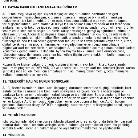
iptal edilir.
11. CAYMA HAKKI KULLANILAMAYACAK ÜRÜNLER
ALICI’nın isteği veya açıkça kişisel ihtiyaçları doğrultusunda hazırlanan ve geri
gönderilmeye müsait olmayan, iç giyim alt parçaları, mayo ve bikini altları, makyaj
malzemeleri, tek kullanımlık ürünler, çabuk bozulma tehlikesi olan veya son kullanma
tarihi geçme ihtimali olan mallar, ALICI’ya teslim edilmesinin ardından ALICI tarafından
ambalajı açıldığı takdirde iade edilmesi sağlık ve hijyen açısından uygun olmayan ürünler,
teslim edildikten sonra başka ürünlerle karışan ve doğası gereği ayrıştırılması mümkün
olmayan ürünler, Abonelik sözleşmesi kapsamında sağlananlar dışında, gazete ve dergi
gibi süreli yayınlara ilişkin mallar, Elektronik ortamda anında ifa edilen hizmetler veya
tüketiciye anında teslim edilen gayrimaddi mallar, ile ses veya görüntü kayıtlarının, kitap,
dijital içerik, yazılım programlarının, veri kaydedebilme ve veri depolama cihazlarının,
bilgisayar sarf malzemelerinin, ambalajının ALICI tarafından açılmış olması halinde iadesi
Yönetmelik gereği mümkün değildir. Ayrıca Cayma hakkı süresi sona ermeden önce,
tüketicinin onayı ile ifasına başlanan hizmetlere ilişkin cayma hakkının kullanılması da
Yönetmelik gereği mümkün değildir.
Kozmetik ve kişisel bakım ürünleri, iç giyim ürünleri, mayo, bikini, kitap, kopyalanabilir
yazılım ve programlar, DVD, VCD, CD ve kasetler ile kırtasiye sarf malzemeleri (toner, kartuş,
şerit vb.) iade edilebilmesi için ambalajlarının açılmamış, denenmemiş, bozulmamış ve
kullanılmamış olmaları gerekir.
12. TEMERRÜT HALİ VE HUKUKİ SONUÇLARI
ALICI, ödeme işlemlerini kredi kartı ile yaptığı durumda temerrüde düştüğü takdirde, kart
sahibi banka ile arasındaki kredi kartı sözleşmesi çerçevesinde faiz ödeyeceğini ve
bankaya karşı sorumlu olacağını kabul, beyan ve taahhüt eder. Bu durumda ilgili banka
hukuki yollara başvurabilir; doğacak masrafları ve vekâlet ücretini ALICI’dan talep edebilir
ve her koşulda ALICI’nın borcundan dolayı temerrüde düşmesi halinde, ALICI, borcun
gecikmeli ifasından dolayı SATICI’nın uğradığı zarar ve ziyanını ödeyeceğini kabul, beyan
ve taahhüt eder
13. YETKİLİ MAHKEME
İşbu sözleşmeden doğan uyuşmazlıklarda şikayet ve itirazlar, Kanunda belirtilen parasal
sınırlar dâhilinde tüketicinin yerleşim yerinin bulunduğu veya tüketici işleminin yapıldığı
yerdeki tüketici sorunları hakem heyetine veya tüketici mahkemesine yapılacaktır
14. YÜRÜRLÜK