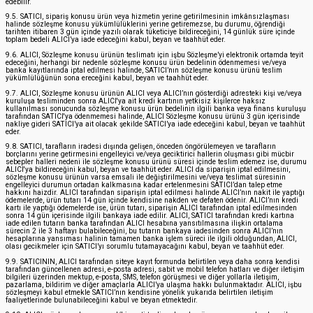
edebilir.
9.5. SATICI, sipariş konusu ürün veya hizmetin yerine getirilmesinin imkânsızlaşması
halinde sözleşme konusu yükümlülüklerini yerine getiremezse, bu durumu, öğrendiği
tarihten itibaren 3 gün içinde yazılı olarak tüketiciye bildireceğini, 14 günlük süre içinde
toplam bedeli ALICI’ya iade edeceğini kabul, beyan ve taahhüt eder.
9.6. ALICI, Sözleşme konusu ürünün teslimatı için işbu Sözleşme’yi elektronik ortamda teyit
edeceğini, herhangi bir nedenle sözleşme konusu ürün bedelinin ödenmemesi ve/veya
banka kayıtlarında iptal edilmesi halinde, SATICI’nın sözleşme konusu ürünü teslim
yükümlülüğünün sona ereceğini kabul, beyan ve taahhüt eder.
9.7. ALICI, Sözleşme konusu ürünün ALICI veya ALICI’nın gösterdiği adresteki kişi ve/veya
kuruluşa tesliminden sonra ALICI'ya ait kredi kartının yetkisiz kişilerce haksız
kullanılması sonucunda sözleşme konusu ürün bedelinin ilgili banka veya finans kuruluşu
tarafından SATICI'ya ödenmemesi halinde, ALICI Sözleşme konusu ürünü 3 gün içerisinde
nakliye gideri SATICI’ya ait olacak şekilde SATICI’ya iade edeceğini kabul, beyan ve taahhüt
eder.
9.8. SATICI, tarafların iradesi dışında gelişen, önceden öngörülemeyen ve tarafların
borçlarını yerine getirmesini engelleyici ve/veya geciktirici hallerin oluşması gibi mücbir
sebepler halleri nedeni ile sözleşme konusu ürünü süresi içinde teslim edemez ise, durumu
ALICI'ya bildireceğini kabul, beyan ve taahhüt eder. ALICI da siparişin iptal edilmesini,
sözleşme konusu ürünün varsa emsali ile değiştirilmesini ve/veya teslimat süresinin
engelleyici durumun ortadan kalkmasına kadar ertelenmesini SATICI’dan talep etme
hakkını haizdir. ALICI tarafından siparişin iptal edilmesi halinde ALICI’nın nakit ile yaptığı
ödemelerde, ürün tutarı 14 gün içinde kendisine nakden ve defaten ödenir. ALICI’nın kredi
kartı ile yaptığı ödemelerde ise, ürün tutarı, siparişin ALICI tarafından iptal edilmesinden
sonra 14 gün içerisinde ilgili bankaya iade edilir. ALICI, SATICI tarafından kredi kartına
iade edilen tutarın banka tarafından ALICI hesabına yansıtılmasına ilişkin ortalama
sürecin 2 ile 3 haftayı bulabileceğini, bu tutarın bankaya iadesinden sonra ALICI’nın
hesaplarına yansıması halinin tamamen banka işlem süreci ile ilgili olduğundan, ALICI,
olası gecikmeler için SATICI’yı sorumlu tutamayacağını kabul, beyan ve taahhüt eder.
9.9. SATICININ, ALICI tarafından siteye kayıt formunda belirtilen veya daha sonra kendisi
tarafından güncellenen adresi, e-posta adresi, sabit ve mobil telefon hatları ve diğer iletişim
bilgileri üzerinden mektup, e-posta, SMS, telefon görüşmesi ve diğer yollarla iletişim,
pazarlama, bildirim ve diğer amaçlarla ALICI’ya ulaşma hakkı bulunmaktadır. ALICI, işbu
sözleşmeyi kabul etmekle SATICI’nın kendisine yönelik yukarıda belirtilen iletişim
faaliyetlerinde bulunabileceğini kabul ve beyan etmektedir.