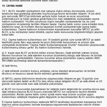
dolayı tazminat talebinde bulunma hakkı saklıdır.
10. CAYMA HAKKI
10.1. ALICI; mesafeli sözleşmenin mal satışına ilişkin olması durumunda, ürünün
kendisine veya gösterdiği adresteki kişi/kuruluşa teslim tarihinden itibaren 14 (on dört)
gün içerisinde, SATICI’ya bildirmek şartıyla hiçbir hukuki ve cezai sorumluluk
üstlenmeksizin ve hiçbir gerekçe göstermeksizin malı reddederek sözleşmeden cayma
hakkını kullanabilir. Hizmet sunumuna ilişkin mesafeli sözleşmelerde ise, bu süre
sözleşmenin imzalandığı tarihten itibaren başlar. Cayma hakkı süresi sona ermeden önce,
tüketicinin onayı ile hizmetin ifasına başlanan hizmet sözleşmelerinde cayma hakkı
kullanılamaz. Cayma hakkının kullanımından kaynaklanan masraflar SATICI’ ya aittir.
ALICI, iş bu sözleşmeyi kabul etmekle, cayma hakkı konusunda bilgilendirildiğini peşinen
kabul eder.
10.2. Cayma hakkının kullanılması için 14 (ondört) günlük süre içinde SATICI' ya iadeli
taahhütlü posta, faks veya eposta ile yazılı bildirimde bulunulması ve ürünün işbu
sözleşmede düzenlenen "Cayma Hakkı Kullanılamayacak Ürünler" hükümleri çerçevesinde
kullanılmamış olması şarttır. Bu hakkın kullanılması halinde,
a) 3. kişiye veya ALICI’ ya teslim edilen ürünün faturası, (İade edilmek istenen ürünün
faturası kurumsal ise, iade ederken kurumun düzenlemiş olduğu iade faturası ile birlikte
gönderilmesi gerekmektedir. Faturası kurumlar adına düzenlenen sipariş iadeleri İADE
FATURASI kesilmediği takdirde tamamlanamayacaktır.)
b) İade formu,
c) İade edilecek ürünlerin kutusu, ambalajı, varsa standart aksesuarları ile birlikte
eksiksiz ve hasarsız olarak teslim edilmesi gerekmektedir.
d) SATICI, cayma bildiriminin kendisine ulaşmasından itibaren en geç 10 günlük süre
içerisinde toplam bedeli ve ALICI’yı borç altına sokan belgeleri ALICI’ ya iade etmek ve 20
günlük süre içerisinde malı iade almakla yükümlüdür.
e) ALICI’ nın kusurundan kaynaklanan bir nedenle malın değerinde bir azalma olursa veya
iade imkânsızlaşırsa ALICI kusuru oranında SATICI’ nın zararlarını tazmin etmekle
yükümlüdür. Ancak cayma hakkı süresi içinde malın veya ürünün usulüne uygun
kullanılması sebebiyle meydana gelen değişiklik ve bozulmalardan ALICI sorumlu değildir.
f) Cayma hakkının kullanılması nedeniyle SATICI tarafından düzenlenen kampanya limit
tutarının altına düşülmesi halinde kampanya kapsamında faydalanılan indirim miktarı