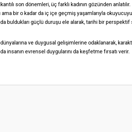
lkantılı son dönemleri, üç farklı kadının gözünden anlatıl
lı ama bir o kadar da iç içe geçmiş yaşamlarıyla okuyucuy
ada buldukları güçlü duruşu ele alarak, tarihi bir perspekt
l dünyalarına ve duygusal gelişimlerine odaklanarak, karakte
da insanın evrensel duygularını da keşfetme fırsatı verir.
 yetersiz gördüğünüz noktaları öneri formunu kullanarak tarafımıza iletebilirsini
Bu ürüne ilk yorumu siz yapın!
Yorum Yaz