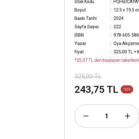
Stok Kodu
PQF6DCAYA
Boyut
12.5 x 19.5 
Baskı Tarihi
2024
Sayfa Sayısı
222
ISBN
978-605-586
Yazar
Oya Akçizme
Fiyat
325,00 TL + 
*25,37 TL den başlayan taksitlerl
325,00 TL
243,75 TL
%25