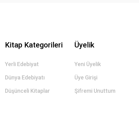
Kitap Kategorileri
Üyelik
Yerli Edebiyat
Yeni Üyelik
Dünya Edebiyatı
Üye Girişi
Düşünceli Kitaplar
Şifremi Unuttum