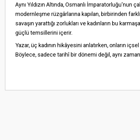
Aynı Yıldızın Altında, Osmanlı İmparatorluğu'nun ça
modernleşme rüzgârlarına kapılan, birbirinden fark
savaşın yarattığı zorlukları ve kadınların bu karmaş
güçlü temsillerini içerir.
Yazar, üç kadının hikâyesini anlatırken, onların içse
Böylece, sadece tarihî bir dönemi değil, aynı zaman
Bu ürünün fiyat bilgisi, resim, ürün açıklamalarında ve diğer konularda
Görüş ve önerileriniz için teşekkür ederiz.
Ürün resmi kalitesiz, bozuk veya görüntülenemiyor.
Ürün açıklamasında eksik bilgiler bulunuyor.
Ürün bilgilerinde hatalar bulunuyor.
Ürün fiyatı diğer sitelerden daha pahalı.
Bu ürüne benzer farklı alternatifler olmalı.