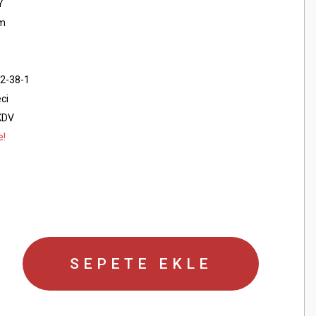
Y
cm
2-38-1
ci
KDV
e!
SEPETE EKLE