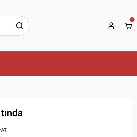
ltında
YAT