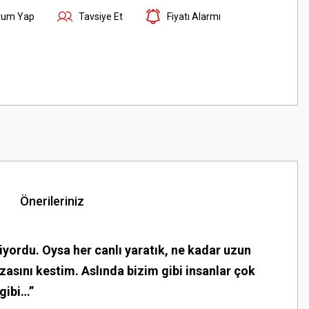
rum Yap
Tavsiye Et
Fiyatı Alarmı
Önerileriniz
liyordu. Oysa her canlı yaratık, ne kadar uzun
zasını kestim. Aslında bizim gibi insanlar çok
gibi…”