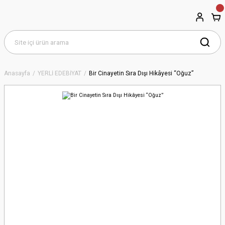
Anasayfa
YERLİ EDEBİYAT
Bir Cinayetin Sıra Dışı Hikâyesi “Oğuz”