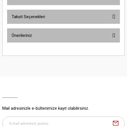
Taksit Seçenekleri
Bu ürüne ilk yorumu siz yapın!
Önerileriniz
Yorum Yaz
Bu ürünün fiyat bilgisi, resim, ürün açıklamalarında ve diğer konularda
yetersiz gördüğünüz noktaları öneri formunu kullanarak tarafımıza
iletebilirsiniz.
Görüş ve önerileriniz için teşekkür ederiz.
Ürün resmi kalitesiz, bozuk veya görüntülenemiyor.
Ürün açıklamasında eksik bilgiler bulunuyor.
Ürün bilgilerinde hatalar bulunuyor.
Ürün fiyatı diğer sitelerden daha pahalı.
Mail adresinizle e-bültenimize kayıt olabilirsiniz.
Bu ürüne benzer farklı alternatifler olmalı.