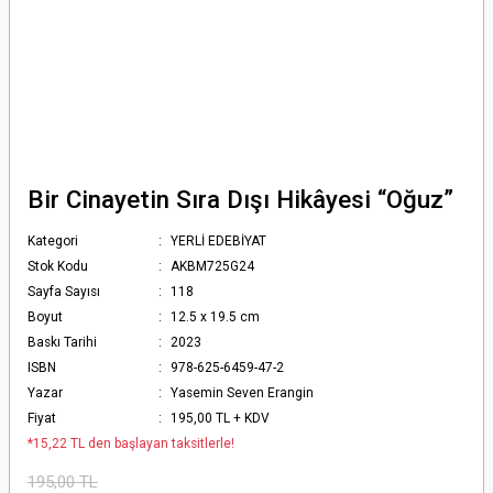
Bir Cinayetin Sıra Dışı Hikâyesi “Oğuz”
Kategori
YERLİ EDEBİYAT
Stok Kodu
AKBM725G24
Sayfa Sayısı
118
Boyut
12.5 x 19.5 cm
Baskı Tarihi
2023
ISBN
978-625-6459-47-2
Yazar
Yasemin Seven Erangin
Fiyat
195,00 TL + KDV
*15,22 TL den başlayan taksitlerle!
195,00 TL