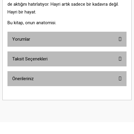
de aktığını hatırlatıyor. Hayri artık sadece bir kadavra değil.
Hayri bir hayat.
Bu kitap, onun anatomisi.
Yorumlar
Taksit Seçenekleri
Bu ürüne ilk yorumu siz yapın!
Önerileriniz
Yorum Yaz
Bu ürünün fiyat bilgisi, resim, ürün açıklamalarında ve diğer konularda
yetersiz gördüğünüz noktaları öneri formunu kullanarak tarafımıza
iletebilirsiniz.
Görüş ve önerileriniz için teşekkür ederiz.
Ürün resmi kalitesiz, bozuk veya görüntülenemiyor.
Ürün açıklamasında eksik bilgiler bulunuyor.