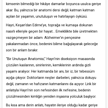
kimsenin bilmediği bir hikâye damarlar boyunca usulca geriye
akar. Bu, yalnızca bir anatomi dersi değil; katman katman
açılan bir yaşamın, unutuluşun ve hatırlayışın öyküsü.
Hayri, Keşan’dan Edirne’ye, toprağa ve kumaşa dokunan
nasırlı elleriyle geçen bir hayat… Emeklilikte bile üretmekten
vazgeçmeyen bir adam. Alzheimer’ın pençesine
yakalanmadan önce, bedenini bilime bağışlayarak geleceğe
son bir anlam bırakır.
“Bir Unutuşun Anatomisi,” Hayri’nin diseksiyon masasında
çözülen kaslarının, sinirlerinin, kemiklerinin ardında gizli
yaşamı aralıyor. Her katmanda bir anı, bir iz, bir tebessüm
açığa çıkıyor. Doktorların neşter darbeleri, yalnızca dokuyu
değil, zamanın ve hafızanın katmanlarını da açıyor. Lirik bir
anlatıyla Hayri’nin son nefesinden ilk nefesine, bedenin
çözülmesinden kimliğin yeniden inşasına yolculuk başlıyor.
Bu kısa ama derin anlatı, hayatın ileriye olduğu kadar geriye