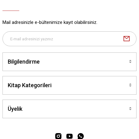
Ürün bilgilerinde hatalar bulunuyor.
Ürün fiyatı diğer sitelerden daha pahalı.
Mail adresinizle e-bültenimize kayıt olabilirsiniz.
Bu ürüne benzer farklı alternatifler olmalı.
Bilgilendirme
Gönder
Kitap Kategorileri
Üyelik