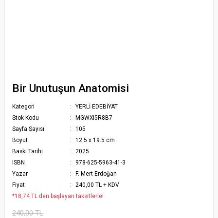
Bir Unutuşun Anatomisi
Kategori
YERLİ EDEBİYAT
Stok Kodu
MGWXI5R8B7
Sayfa Sayısı
105
Boyut
12.5 x 19.5 cm
Baskı Tarihi
2025
ISBN
978-625-5963-41-3
Yazar
F. Mert Erdoğan
Fiyat
240,00 TL + KDV
*18,74 TL den başlayan taksitlerle!
240,00 TL