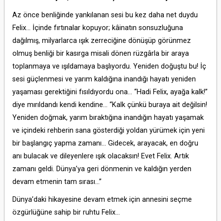
Az önce benliğinde yankılanan sesi bu kez daha net duydu
Felix... İçinde fırtınalar kopuyor; kâinatın sonsuzluğuna
dağılmış, milyarlarca ışık zerreciğine dönüşüp görünmez
olmuş benliği bir kasırga misali dönen rüzgârla bir araya
toplanmaya ve ışıldamaya başlıyordu. Yeniden doğuştu bu! İç
sesi güçlenmesi ve yarım kaldığına inandığı hayatı yeniden
yaşaması gerektiğini fısıldıyordu ona... “Hadi Felix, ayağa kalk!”
diye mırıldandı kendi kendine... “Kalk çünkü buraya ait değilsin!
Yeniden doğmak, yarım bıraktığına inandığın hayatı yaşamak
ve içindeki rehberin sana gösterdiği yoldan yürümek için yeni
bir başlangıç yapma zamanı... Gidecek, arayacak, en doğru
anı bulacak ve dileyenlere ışık olacaksın! Evet Felix. Artık
zamanı geldi. Dünya’ya geri dönmenin ve kaldığın yerden
devam etmenin tam sırası...”
Dünya’daki hikayesine devam etmek için annesini seçme
özgürlüğüne sahip bir ruhtu Felix...