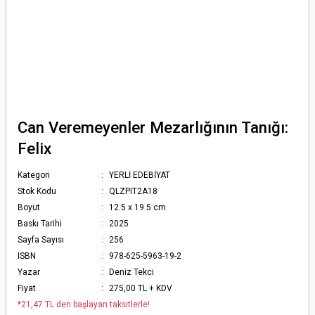
Can Veremeyenler Mezarlığının Tanığı:
Felix
Kategori
YERLİ EDEBİYAT
Stok Kodu
QLZPIT2A18
Boyut
12.5 x 19.5 cm
Baskı Tarihi
2025
Sayfa Sayısı
256
ISBN
978-625-5963-19-2
Yazar
Deniz Tekci
Fiyat
275,00 TL + KDV
*21,47 TL den başlayan taksitlerle!