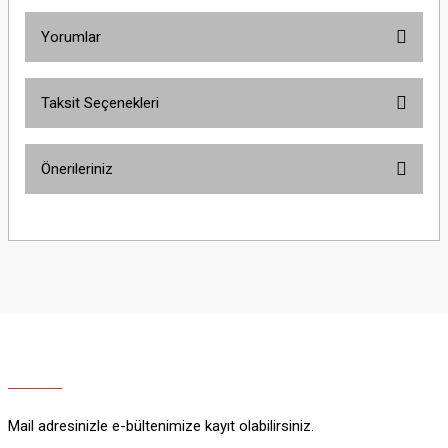
Yorumlar
Taksit Seçenekleri
Bu ürüne ilk yorumu siz yapın!
Önerileriniz
Yorum Yaz
Bu ürünün fiyat bilgisi, resim, ürün açıklamalarında ve diğer konularda
yetersiz gördüğünüz noktaları öneri formunu kullanarak tarafımıza
iletebilirsiniz.
Görüş ve önerileriniz için teşekkür ederiz.
Ürün resmi kalitesiz, bozuk veya görüntülenemiyor.
Ürün açıklamasında eksik bilgiler bulunuyor.
Ürün bilgilerinde hatalar bulunuyor.
Ürün fiyatı diğer sitelerden daha pahalı.
Mail adresinizle e-bültenimize kayıt olabilirsiniz.
Bu ürüne benzer farklı alternatifler olmalı.