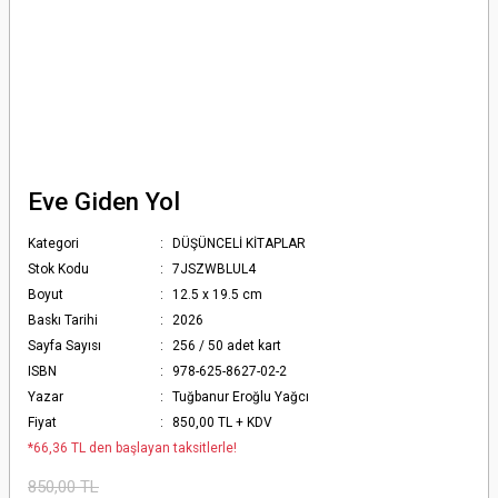
Eve Giden Yol
Kategori
DÜŞÜNCELİ KİTAPLAR
Stok Kodu
7JSZWBLUL4
Boyut
12.5 x 19.5 cm
Baskı Tarihi
2026
Sayfa Sayısı
256 / 50 adet kart
ISBN
978-625-8627-02-2
Yazar
Tuğbanur Eroğlu Yağcı
Fiyat
850,00 TL + KDV
*66,36 TL den başlayan taksitlerle!
850,00 TL