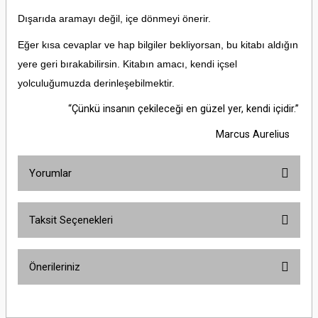
Dışarıda aramayı değil, içe dönmeyi önerir.
Eğer kısa cevaplar ve hap bilgiler bekliyorsan, bu kitabı aldığın
yere geri bırakabilirsin. Kitabın amacı, kendi içsel
yolculuğumuzda derinleşebilmektir.
“Çünkü insanın çekileceği en güzel yer, kendi içidir.”
Marcus Aurelius
Yorumlar
Taksit Seçenekleri
Bu ürüne ilk yorumu siz yapın!
Önerileriniz
Yorum Yaz
Bu ürünün fiyat bilgisi, resim, ürün açıklamalarında ve diğer konularda
yetersiz gördüğünüz noktaları öneri formunu kullanarak tarafımıza