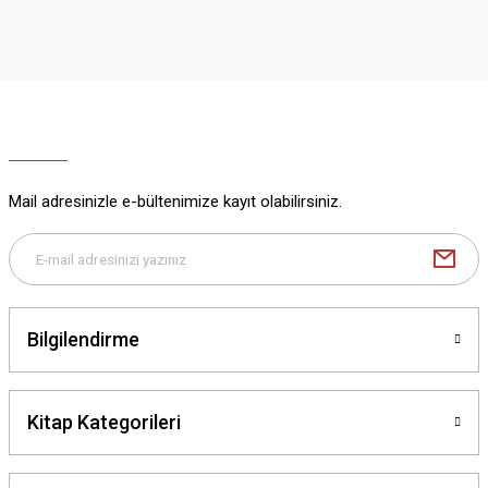
iletebilirsiniz.
Görüş ve önerileriniz için teşekkür ederiz.
Ürün resmi kalitesiz, bozuk veya görüntülenemiyor.
Ürün açıklamasında eksik bilgiler bulunuyor.
Ürün bilgilerinde hatalar bulunuyor.
Ürün fiyatı diğer sitelerden daha pahalı.
Mail adresinizle e-bültenimize kayıt olabilirsiniz.
Bu ürüne benzer farklı alternatifler olmalı.
Bilgilendirme
Gönder
Kitap Kategorileri