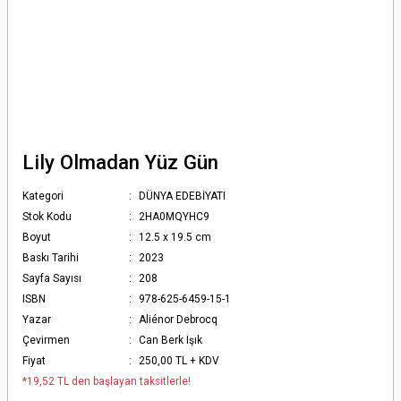
Lily Olmadan Yüz Gün
Kategori
DÜNYA EDEBİYATI
Stok Kodu
2HA0MQYHC9
Boyut
12.5 x 19.5 cm
Baskı Tarihi
2023
Sayfa Sayısı
208
ISBN
978-625-6459-15-1
Yazar
Aliénor Debrocq
Çevirmen
Can Berk Işık
Fiyat
250,00 TL + KDV
*19,52 TL den başlayan taksitlerle!