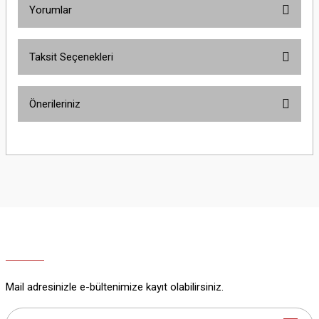
Yorumlar
Taksit Seçenekleri
Bu ürüne ilk yorumu siz yapın!
Önerileriniz
Yorum Yaz
Bu ürünün fiyat bilgisi, resim, ürün açıklamalarında ve diğer konularda
yetersiz gördüğünüz noktaları öneri formunu kullanarak tarafımıza
iletebilirsiniz.
Görüş ve önerileriniz için teşekkür ederiz.
Ürün resmi kalitesiz, bozuk veya görüntülenemiyor.
Ürün açıklamasında eksik bilgiler bulunuyor.
Ürün bilgilerinde hatalar bulunuyor.
Ürün fiyatı diğer sitelerden daha pahalı.
Mail adresinizle e-bültenimize kayıt olabilirsiniz.
Bu ürüne benzer farklı alternatifler olmalı.