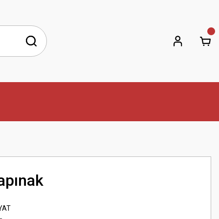
Tapınak
YAT