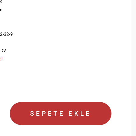
3
cm
2-32-9
KDV
e!
SEPETE EKLE