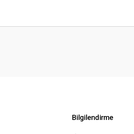
 yetersiz gördüğünüz noktaları öneri formunu kullanarak tarafımıza iletebilirsini
Bu ürüne ilk yorumu siz yapın!
Yorum Yaz
Gönder
Bilgilendirme