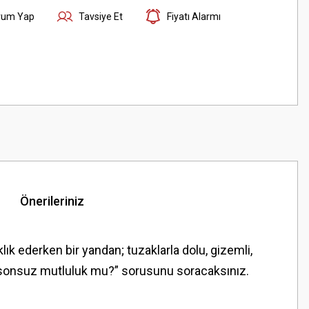
rum Yap
Tavsiye Et
Fiyatı Alarmı
Önerileriniz
ık ederken bir yandan; tuzaklarla dolu, gizemli,
i sonsuz mutluluk mu?” sorusunu soracaksınız.