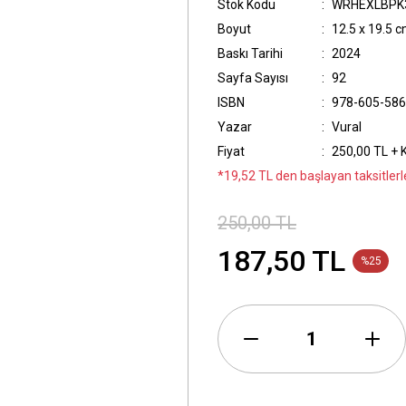
Stok Kodu
WRHEXLBPK
Boyut
12.5 x 19.5 
Baskı Tarihi
2024
Sayfa Sayısı
92
ISBN
978-605-586
Yazar
Vural
Fiyat
250,00 TL + 
*19,52 TL den başlayan taksitlerl
250,00 TL
187,50 TL
%25