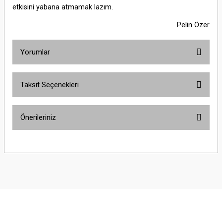
etkisini yabana atmamak lazım.
Pelin Özer
Yorumlar
Taksit Seçenekleri
Bu ürüne ilk yorumu siz yapın!
Önerileriniz
Yorum Yaz
Bu ürünün fiyat bilgisi, resim, ürün açıklamalarında ve diğer konularda
yetersiz gördüğünüz noktaları öneri formunu kullanarak tarafımıza
iletebilirsiniz.
Görüş ve önerileriniz için teşekkür ederiz.
Ürün resmi kalitesiz, bozuk veya görüntülenemiyor.
Ürün açıklamasında eksik bilgiler bulunuyor.