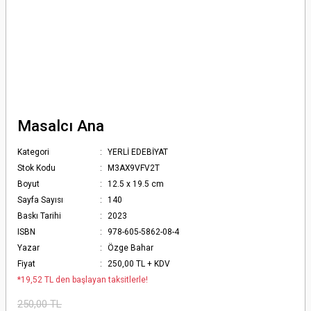
Masalcı Ana
Kategori
YERLİ EDEBİYAT
Stok Kodu
M3AX9VFV2T
Boyut
12.5 x 19.5 cm
Sayfa Sayısı
140
Baskı Tarihi
2023
ISBN
978-605-5862-08-4
Yazar
Özge Bahar
Fiyat
250,00 TL + KDV
*19,52 TL den başlayan taksitlerle!
250,00 TL