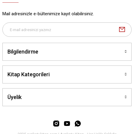
Ürün bilgilerinde hatalar bulunuyor.
Ürün fiyatı diğer sitelerden daha pahalı.
Mail adresinizle e-bültenimize kayıt olabilirsiniz.
Bu ürüne benzer farklı alternatifler olmalı.
Bilgilendirme
Gönder
Kitap Kategorileri
Üyelik