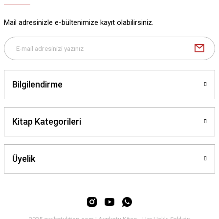
Ürün bilgilerinde hatalar bulunuyor.
Ürün fiyatı diğer sitelerden daha pahalı.
Mail adresinizle e-bültenimize kayıt olabilirsiniz.
Bu ürüne benzer farklı alternatifler olmalı.
Bilgilendirme
Gönder
Kitap Kategorileri
Üyelik