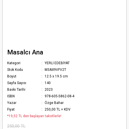
Masalcı Ana
Kategori
YERLİ EDEBİYAT
Stok Kodu
M3AX9VFV2T
Boyut
12.5 x 19.5 cm
Sayfa Sayısı
140
Baskı Tarihi
2023
ISBN
978-605-5862-08-4
Yazar
Özge Bahar
Fiyat
250,00 TL + KDV
*19,52 TL den başlayan taksitlerle!
250,00 TL