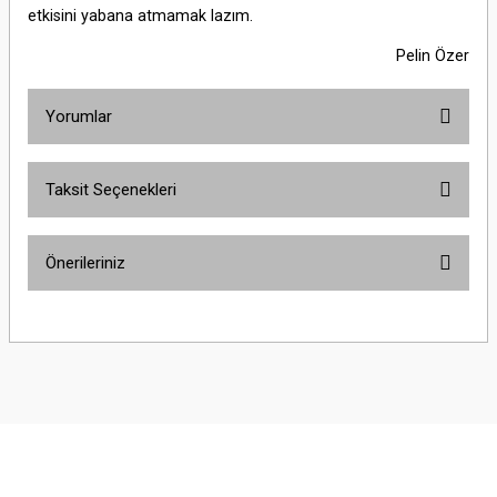
etkisini yabana atmamak lazım.
Pelin Özer
Yorumlar
Taksit Seçenekleri
Bu ürüne ilk yorumu siz yapın!
Önerileriniz
Yorum Yaz
Bu ürünün fiyat bilgisi, resim, ürün açıklamalarında ve diğer konularda
yetersiz gördüğünüz noktaları öneri formunu kullanarak tarafımıza
iletebilirsiniz.
Görüş ve önerileriniz için teşekkür ederiz.
Ürün resmi kalitesiz, bozuk veya görüntülenemiyor.
Ürün açıklamasında eksik bilgiler bulunuyor.