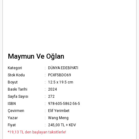
Maymun Ve Oğlan
Kategori
DÜNYA EDEBİYATI
Stok Kodu
PCXF5BDO69
Boyut
12.5 x 19.5 cm
Baskı Tarihi
2024
Sayfa Sayısı
272
ISBN
978-605-5862-56-5
Çevirmen
Elif Yerimbet
Yazar
Wang Meng
Fiyat
245,00 TL + KDV
*19,13 TL den başlayan taksitlerle!