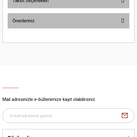
Taksit Seçenekleri
Bu ürüne ilk yorumu siz yapın!
Önerileriniz
Yorum Yaz
Bu ürünün fiyat bilgisi, resim, ürün açıklamalarında ve diğer konularda
yetersiz gördüğünüz noktaları öneri formunu kullanarak tarafımıza
iletebilirsiniz.
Görüş ve önerileriniz için teşekkür ederiz.
Ürün resmi kalitesiz, bozuk veya görüntülenemiyor.
Ürün açıklamasında eksik bilgiler bulunuyor.
Ürün bilgilerinde hatalar bulunuyor.
Ürün fiyatı diğer sitelerden daha pahalı.
Mail adresinizle e-bültenimize kayıt olabilirsiniz.
Bu ürüne benzer farklı alternatifler olmalı.