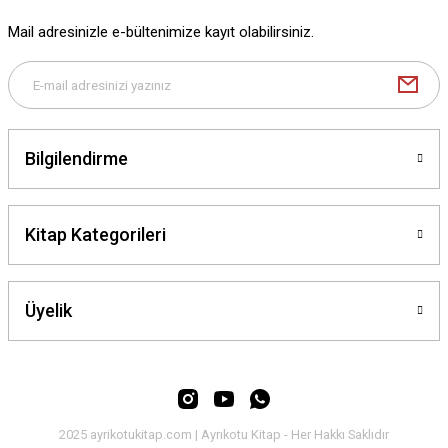
Ürün fiyatı diğer sitelerden daha pahalı.
Mail adresinizle e-bültenimize kayıt olabilirsiniz.
Bu ürüne benzer farklı alternatifler olmalı.
Bilgilendirme
Gönder
Kitap Kategorileri
Üyelik
2025 ayrikotukitap.com | Ayrıkotu Kitap - Her Hakkı Saklıdır