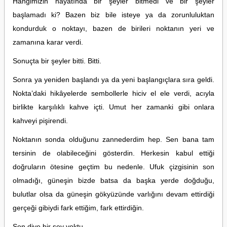
Hangimizin hayatında bir şeyler bitmedi ve bir şeyler
başlamadı ki? Bazen biz bile isteye ya da zorunluluktan
kondurduk o noktayı, bazen de birileri noktanın yeri ve
zamanına karar verdi.
Sonuçta bir şeyler bitti. Bitti.
Sonra ya yeniden başlandı ya da yeni başlangıçlara sıra geldi.
Nokta’daki hikâyelerde sembollerle hiciv el ele verdi, acıyla
birlikte karşılıklı kahve içti. Umut her zamanki gibi onlara
kahveyi pişirendi.
Noktanın sonda olduğunu zannederdim hep. Sen bana tam
tersinin de olabileceğini gösterdin. Herkesin kabul ettiği
doğruların ötesine geçtim bu nedenle. Ufuk çizgisinin son
olmadığı, güneşin bizde batsa da başka yerde doğduğu,
bulutlar olsa da güneşin gökyüzünde varlığını devam ettirdiği
gerçeği gibiydi fark ettiğim, fark ettirdiğin.
Son diye bir şey yoktu.