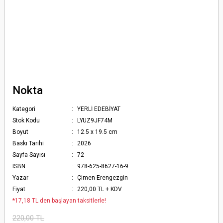
Nokta
Kategori
YERLİ EDEBİYAT
Stok Kodu
LYUZ9JF74M
Boyut
12.5 x 19.5 cm
Baskı Tarihi
2026
Sayfa Sayısı
72
ISBN
978-625-8627-16-9
Yazar
Çimen Erengezgin
Fiyat
220,00 TL + KDV
*17,18 TL den başlayan taksitlerle!
220,00 TL