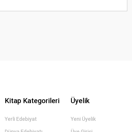
z.
Kitap Kategorileri
Üyelik
Yerli Edebiyat
Yeni Üyelik
Dünya Edebiyatı
Üye Girişi