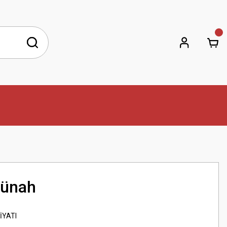
Günah
İYATI