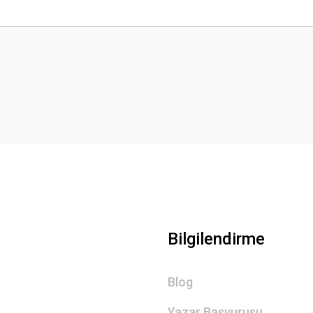
 yetersiz gördüğünüz noktaları öneri formunu kullanarak tarafımıza iletebilirsini
Bu ürüne ilk yorumu siz yapın!
Yorum Yaz
Gönder
Bilgilendirme
Blog
Yazar Başvurusu