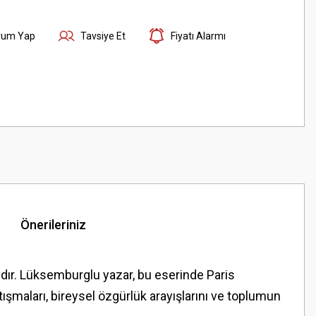
rum Yap
Tavsiye Et
Fiyatı Alarmı
Önerileriniz
anıdır. Lüksemburglu yazar, bu eserinde Paris
tışmaları, bireysel özgürlük arayışlarını ve toplumun