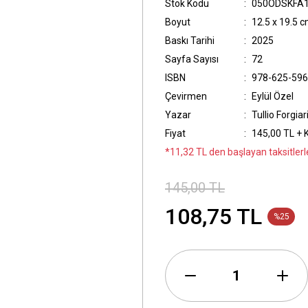
Stok Kodu
050ODSKFA
Boyut
12.5 x 19.5 
Baskı Tarihi
2025
Sayfa Sayısı
72
ISBN
978-625-596
Çevirmen
Eylül Özel
Yazar
Tullio Forgiar
Fiyat
145,00 TL + 
*11,32 TL den başlayan taksitlerl
145,00 TL
108,75 TL
%25