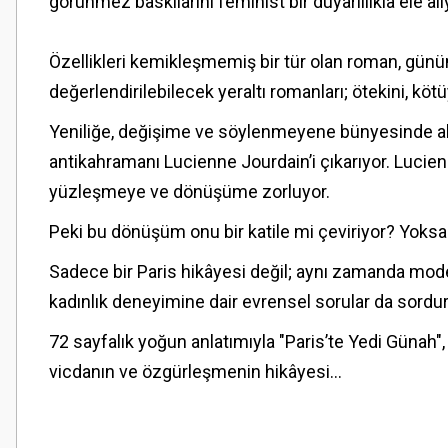
görünmez baskılarını feminist bir duyarlılıkla ele alı
Özellikleri kemikleşmemiş bir tür olan roman, günümü
değerlendirilebilecek yeraltı romanları; ötekini, kötü
Yeniliğe, değişime ve söylenmeyene bünyesinde alan 
antikahramanı Lucienne Jourdain’i çıkarıyor. Lucienn
yüzleşmeye ve dönüşüme zorluyor.
Peki bu dönüşüm onu bir katile mi çeviriyor? Yoksa
Sadece bir Paris hikâyesi değil; aynı zamanda mod
kadınlık deneyimine dair evrensel sorular da sordur
72 sayfalık yoğun anlatımıyla "Paris’te Yedi Günah", 
vicdanın ve özgürleşmenin hikâyesi...