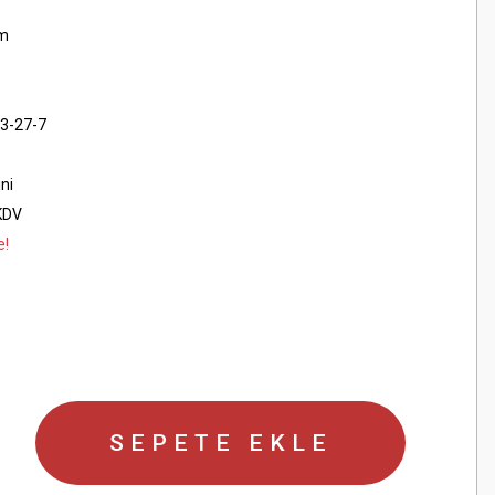
1
cm
3-27-7
ini
KDV
e!
SEPETE EKLE