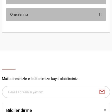
Bu ürüne ilk yorumu siz yapın!
Önerileriniz
Yorum Yaz
Bu ürünün fiyat bilgisi, resim, ürün açıklamalarında ve diğer konularda
yetersiz gördüğünüz noktaları öneri formunu kullanarak tarafımıza
iletebilirsiniz.
Görüş ve önerileriniz için teşekkür ederiz.
Ürün resmi kalitesiz, bozuk veya görüntülenemiyor.
Ürün açıklamasında eksik bilgiler bulunuyor.
Ürün bilgilerinde hatalar bulunuyor.
Ürün fiyatı diğer sitelerden daha pahalı.
Mail adresinizle e-bültenimize kayıt olabilirsiniz.
Bu ürüne benzer farklı alternatifler olmalı.
Bilgilendirme