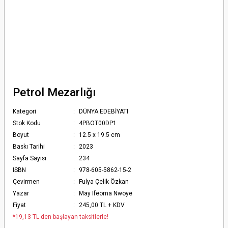
Petrol Mezarlığı
Kategori
DÜNYA EDEBİYATI
Stok Kodu
4PBOT00DP1
Boyut
12.5 x 19.5 cm
Baskı Tarihi
2023
Sayfa Sayısı
234
ISBN
978-605-5862-15-2
Çevirmen
Fulya Çelik Özkan
Yazar
May Ifeoma Nwoye
Fiyat
245,00 TL + KDV
*19,13 TL den başlayan taksitlerle!