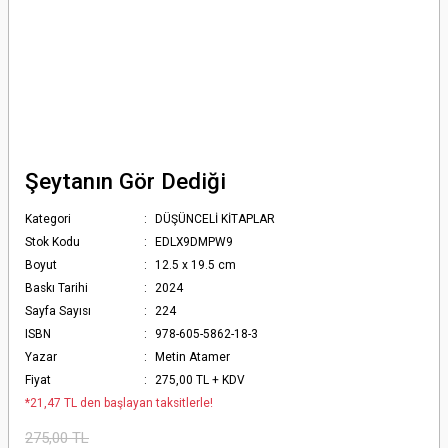
Şeytanın Gör Dediği
Kategori
DÜŞÜNCELİ KİTAPLAR
Stok Kodu
EDLX9DMPW9
Boyut
12.5 x 19.5 cm
Baskı Tarihi
2024
Sayfa Sayısı
224
ISBN
978-605-5862-18-3
Yazar
Metin Atamer
Fiyat
275,00 TL + KDV
*21,47 TL den başlayan taksitlerle!
275,00 TL