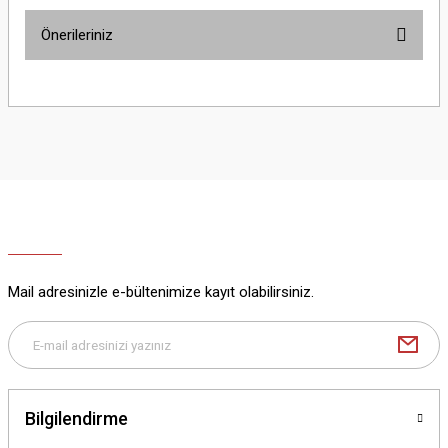
Önerileriniz
Yorum Yaz
Bu ürünün fiyat bilgisi, resim, ürün açıklamalarında ve diğer konularda
yetersiz gördüğünüz noktaları öneri formunu kullanarak tarafımıza
iletebilirsiniz.
Görüş ve önerileriniz için teşekkür ederiz.
Ürün resmi kalitesiz, bozuk veya görüntülenemiyor.
Ürün açıklamasında eksik bilgiler bulunuyor.
Ürün bilgilerinde hatalar bulunuyor.
Ürün fiyatı diğer sitelerden daha pahalı.
Mail adresinizle e-bültenimize kayıt olabilirsiniz.
Bu ürüne benzer farklı alternatifler olmalı.
Bilgilendirme
Gönder