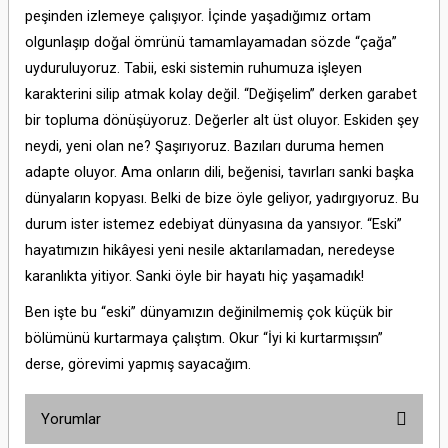
peşinden izlemeye çalışıyor. İçinde yaşadığımız ortam
olgunlaşıp doğal ömrünü tamamlayamadan sözde “çağa”
uyduruluyoruz. Tabii, eski sistemin ruhumuza işleyen
karakterini silip atmak kolay değil. “Değişelim” derken garabet
bir topluma dönüşüyoruz. Değerler alt üst oluyor. Eskiden şey
neydi, yeni olan ne? Şaşırıyoruz. Bazıları duruma hemen
adapte oluyor. Ama onların dili, beğenisi, tavırları sanki başka
dünyaların kopyası. Belki de bize öyle geliyor, yadırgıyoruz. Bu
durum ister istemez edebiyat dünyasına da yansıyor. “Eski”
hayatımızın hikâyesi yeni nesile aktarılamadan, neredeyse
karanlıkta yitiyor. Sanki öyle bir hayatı hiç yaşamadık!
Ben işte bu “eski” dünyamızın değinilmemiş çok küçük bir
bölümünü kurtarmaya çalıştım. Okur “İyi ki kurtarmışsın”
derse, görevimi yapmış sayacağım.
Yorumlar