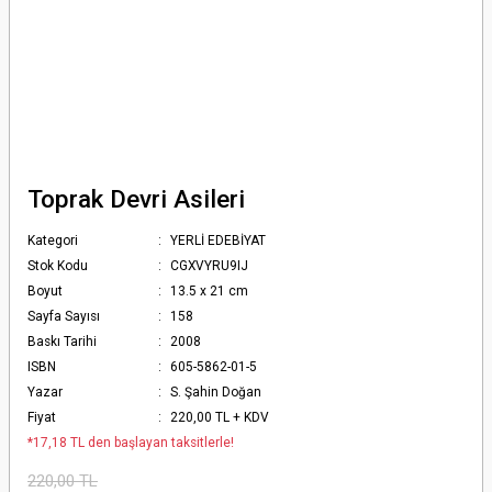
Toprak Devri Asileri
Kategori
YERLİ EDEBİYAT
Stok Kodu
CGXVYRU9IJ
Boyut
13.5 x 21 cm
Sayfa Sayısı
158
Baskı Tarihi
2008
ISBN
605-5862-01-5
Yazar
S. Şahin Doğan
Fiyat
220,00 TL + KDV
*17,18 TL den başlayan taksitlerle!
220,00 TL