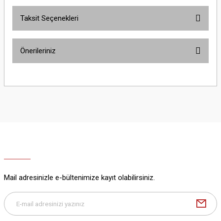
Taksit Seçenekleri
Bu ürüne ilk yorumu siz yapın!
Önerileriniz
Yorum Yaz
Bu ürünün fiyat bilgisi, resim, ürün açıklamalarında ve diğer konularda
yetersiz gördüğünüz noktaları öneri formunu kullanarak tarafımıza
iletebilirsiniz.
Görüş ve önerileriniz için teşekkür ederiz.
Ürün resmi kalitesiz, bozuk veya görüntülenemiyor.
Ürün açıklamasında eksik bilgiler bulunuyor.
Ürün bilgilerinde hatalar bulunuyor.
Ürün fiyatı diğer sitelerden daha pahalı.
Mail adresinizle e-bültenimize kayıt olabilirsiniz.
Bu ürüne benzer farklı alternatifler olmalı.