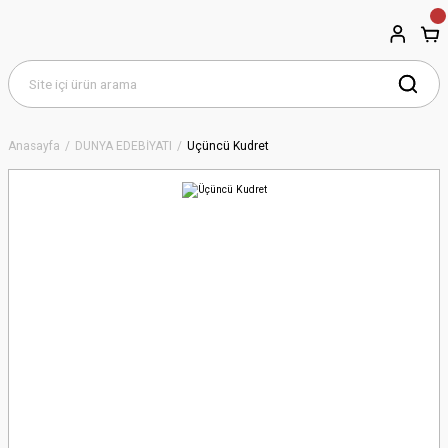
Anasayfa
DÜNYA EDEBİYATI
Üçüncü Kudret