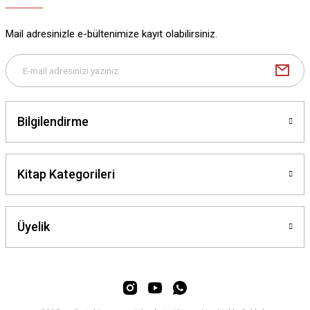
Ürün bilgilerinde hatalar bulunuyor.
Ürün fiyatı diğer sitelerden daha pahalı.
Mail adresinizle e-bültenimize kayıt olabilirsiniz.
Bu ürüne benzer farklı alternatifler olmalı.
Bilgilendirme
Gönder
Kitap Kategorileri
Üyelik