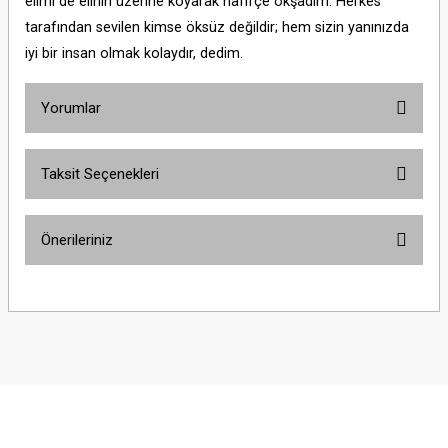
elimi de elinin üzerine koyarak hafifçe okşadım: Herkes
tarafından sevilen kimse öksüz değildir; hem sizin yanınızda
iyi bir insan olmak kolaydır, dedim.
Yorumlar
Taksit Seçenekleri
Bu ürüne ilk yorumu siz yapın!
Önerileriniz
Yorum Yaz
Bu ürünün fiyat bilgisi, resim, ürün açıklamalarında ve diğer konularda
yetersiz gördüğünüz noktaları öneri formunu kullanarak tarafımıza
iletebilirsiniz.
Görüş ve önerileriniz için teşekkür ederiz.
Ürün resmi kalitesiz, bozuk veya görüntülenemiyor.
Ürün açıklamasında eksik bilgiler bulunuyor.