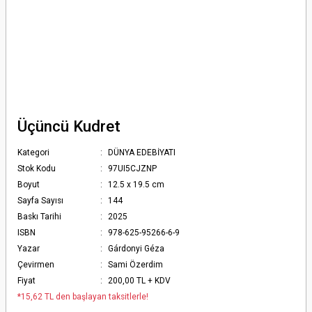
Üçüncü Kudret
Kategori
DÜNYA EDEBİYATI
Stok Kodu
97UI5CJZNP
Boyut
12.5 x 19.5 cm
Sayfa Sayısı
144
Baskı Tarihi
2025
ISBN
978-625-95266-6-9
Yazar
Gárdonyi Géza
Çevirmen
Sami Özerdim
Fiyat
200,00 TL + KDV
*15,62 TL den başlayan taksitlerle!