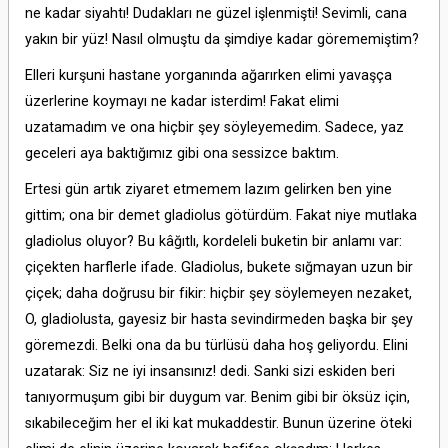
ne kadar siyahtı! Dudakları ne güzel işlenmişti! Sevimli, cana
yakın bir yüz! Nasıl olmuştu da şimdiye kadar görememiştim?
Elleri kurşuni hastane yorganında ağarırken elimi yavaşça
üzerlerine koymayı ne kadar isterdim! Fakat elimi
uzatamadım ve ona hiçbir şey söyleyemedim. Sadece, yaz
geceleri aya baktığımız gibi ona sessizce baktım.
Ertesi gün artık ziyaret etmemem lazım gelirken ben yine
gittim; ona bir demet gladiolus götürdüm. Fakat niye mutlaka
gladiolus oluyor? Bu kâğıtlı, kordeleli buketin bir anlamı var:
çiçekten harflerle ifade. Gladiolus, bukete sığmayan uzun bir
çiçek; daha doğrusu bir fikir: hiçbir şey söylemeyen nezaket,
O, gladiolusta, gayesiz bir hasta sevindirmeden başka bir şey
göremezdi. Belki ona da bu türlüsü daha hoş geliyordu. Elini
uzatarak: Siz ne iyi insansınız! dedi. Sanki sizi eskiden beri
tanıyormuşum gibi bir duygum var. Benim gibi bir öksüz için,
sıkabileceğim her el iki kat mukaddestir. Bunun üzerine öteki