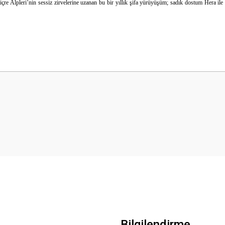
çre Alpleri’nin sessiz zirvelerine uzanan bu bir yıllık şifa yürüyüşüm; sadık dostum
Hera ile
 yetersiz gördüğünüz noktaları öneri formunu kullanarak tarafımıza iletebilirsini
Bu ürüne ilk yorumu siz yapın!
Yorum Yaz
Gönder
Bilgilendirme