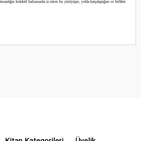
 insanlığın kolektif hafızasında iz süren bu
yürüyüşte, yolda karşılaştığım ve birlikte
z.
Kitap Kategorileri
Üyelik