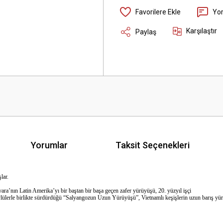
Yo
Karşılaştır
Paylaş
Yorumlar
Taksit Seçenekleri
lar.
ara’nın Latin Amerika’yı
bir baştan bir başa geçen zafer yürüyüşü, 20. yüzyıl işçi
ülerle birlikte sürdürdüğü “Salyangozun Uzun Yürüyüşü”, Vietnamlı keşişlerin
uzun barış yü