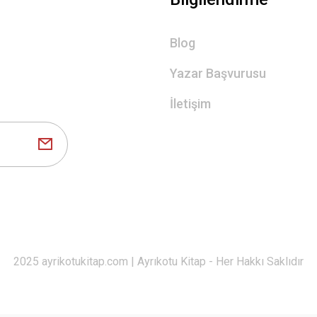
Blog
Yazar Başvurusu
İletişim
2025 ayrikotukitap.com | Ayrıkotu Kitap - Her Hakkı Saklıdır