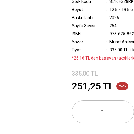
Stok Kodu
8L16FS28RK
Boyut
12.5 x 19.5 
Baskı Tarihi
2026
Sayfa Sayısı
264
ISBN
978-625-862
Yazar
Murat Asilca
Fiyat
335,00 TL + 
*26,16 TL den başlayan taksitlerl
335,00 TL
251,25 TL
%25