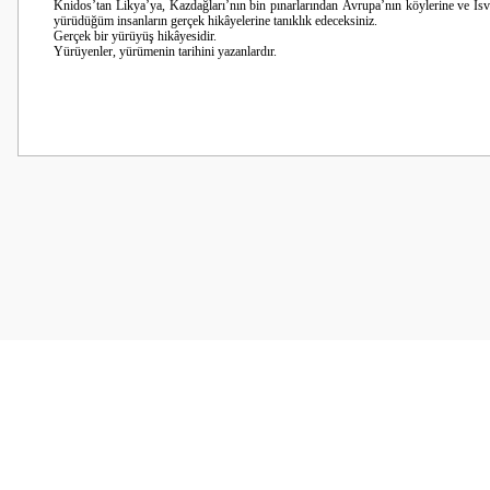
Knidos’tan Likya’ya, Kazdağları’nın bin pınarlarından
Avrupa’nın köylerine ve İsvi
yürüdüğüm
i
nsanların gerçek hikâyelerine tanıklık edeceksiniz.
Gerçek bir yürüyüş hikâyesidir.
Yürüyenler, yürümenin tarihini yazanlardır.
Bu ürünün fiyat bilgisi, resim, ürün açıklamalarında ve diğer konularda
Görüş ve önerileriniz için teşekkür ederiz.
Ürün resmi kalitesiz, bozuk veya görüntülenemiyor.
Ürün açıklamasında eksik bilgiler bulunuyor.
Ürün bilgilerinde hatalar bulunuyor.
Ürün fiyatı diğer sitelerden daha pahalı.
Bu ürüne benzer farklı alternatifler olmalı.