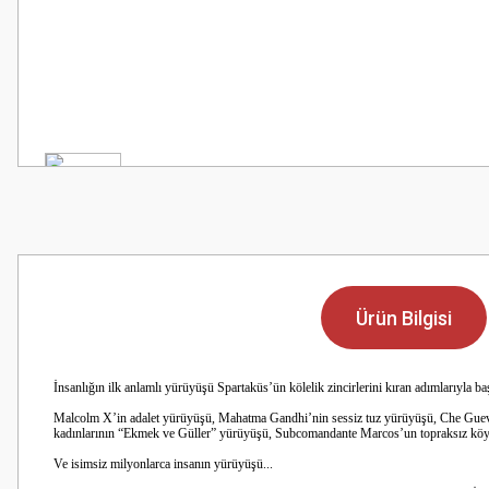
Ürün Bilgisi
İnsanlığın ilk anlamlı yürüyüşü Spartaküs’ün kölelik
zincirlerini kıran adımlarıyla baş
Malcolm X’in adalet yürüyüşü, Mahatma Gandhi’nin
sessiz tuz yürüyüşü, Che Guev
kadınlarının “Ekmek ve Güller” yürüyüşü, Subcomandante Marcos’un topraksız köyl
Ve isimsiz milyonlarca insanın yürüyüşü...