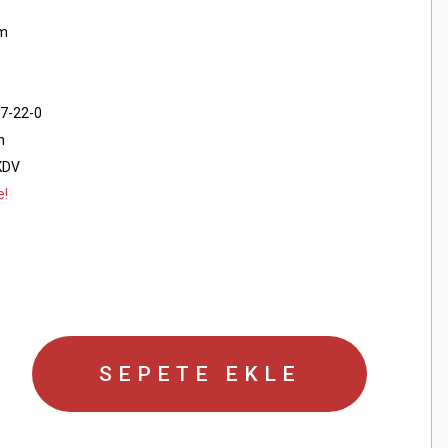
cm
7-22-0
n
KDV
e!
SEPETE EKLE