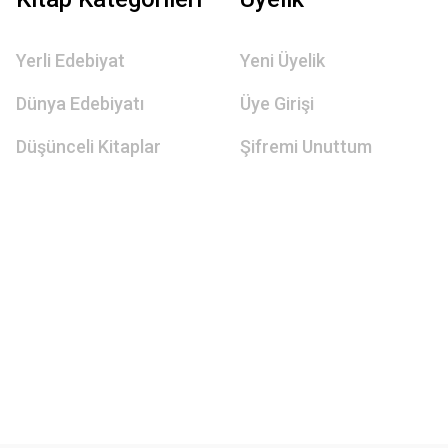
Yerli Edebiyat
Yeni Üyelik
Dünya Edebiyatı
Üye Girişi
Düşünceli Kitaplar
Şifremi Unuttum