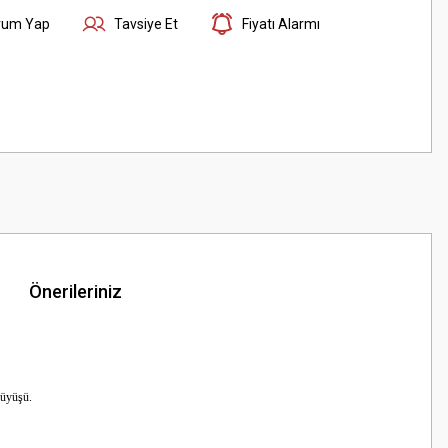
rum Yap
Tavsiye Et
Fiyatı Alarmı
Önerileriniz
rüyüşü.