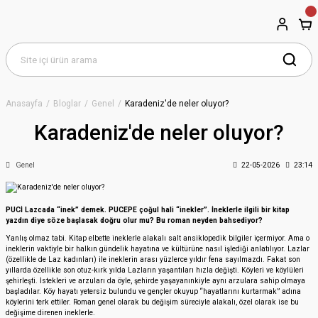
Anasayfa
Bloglar
Genel
Karadeniz'de neler oluyor?
Karadeniz'de neler oluyor?
Genel
22-05-2026
23:14
PUCİ Lazcada “inek” demek. PUCEPE çoğul hali “inekler”. İneklerle ilgili bir kitap
yazdın diye söze başlasak doğru olur mu? Bu roman neyden bahsediyor?
Yanlış olmaz tabi. Kitap elbette ineklerle alakalı salt ansiklopedik bilgiler içermiyor. Ama o
ineklerin vaktiyle bir halkın gündelik hayatına ve kültürüne nasıl işlediği anlatılıyor. Lazlar
(özellikle de Laz kadınları) ile ineklerin arası yüzlerce yıldır fena sayılmazdı. Fakat son
yıllarda özellikle son otuz-kırk yılda Lazların yaşantıları hızla değişti. Köyleri ve köylüleri
şehirleşti. İstekleri ve arzuları da öyle, şehirde yaşayanınkiyle aynı arzulara sahip olmaya
başladılar. Köy hayatı yetersiz bulundu ve gençler okuyup “hayatlarını kurtarmak” adına
köylerini terk ettiler. Roman genel olarak bu değişim süreciyle alakalı, özel olarak ise bu
değişime direnen ineklerle.