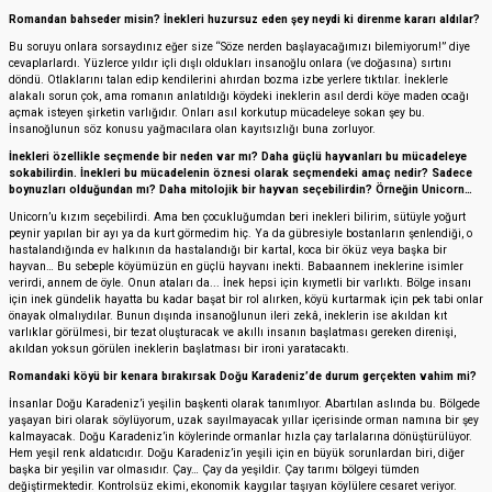
Romandan bahseder misin? İnekleri huzursuz eden şey neydi ki direnme kararı aldılar?
Bu soruyu onlara sorsaydınız eğer size “Söze nerden başlayacağımızı bilemiyorum!” diye
cevaplarlardı. Yüzlerce yıldır içli dışlı oldukları insanoğlu onlara (ve doğasına) sırtını
döndü. Otlaklarını talan edip kendilerini ahırdan bozma izbe yerlere tıktılar. İneklerle
alakalı sorun çok, ama romanın anlatıldığı köydeki ineklerin asıl derdi köye maden ocağı
açmak isteyen şirketin varlığıdır. Onları asıl korkutup mücadeleye sokan şey bu.
İnsanoğlunun söz konusu yağmacılara olan kayıtsızlığı buna zorluyor.
İnekleri özellikle seçmende bir neden var mı? Daha güçlü hayvanları bu mücadeleye
sokabilirdin. İnekleri bu mücadelenin öznesi olarak seçmendeki amaç nedir? Sadece
boynuzları olduğundan mı? Daha mitolojik bir hayvan seçebilirdin? Örneğin Unicorn…
Unicorn’u kızım seçebilirdi. Ama ben çocukluğumdan beri inekleri bilirim, sütüyle yoğurt
peynir yapılan bir ayı ya da kurt görmedim hiç. Ya da gübresiyle bostanların şenlendiği, o
hastalandığında ev halkının da hastalandığı bir kartal, koca bir öküz veya başka bir
hayvan… Bu sebeple köyümüzün en güçlü hayvanı inekti. Babaannem ineklerine isimler
verirdi, annem de öyle. Onun ataları da... İnek hepsi için kıymetli bir varlıktı. Bölge insanı
için inek gündelik hayatta bu kadar başat bir rol alırken, köyü kurtarmak için pek tabi onlar
önayak olmalıydılar. Bunun dışında insanoğlunun ileri zekâ, ineklerin ise akıldan kıt
varlıklar görülmesi, bir tezat oluşturacak ve akıllı insanın başlatması gereken direnişi,
akıldan yoksun görülen ineklerin başlatması bir ironi yaratacaktı.
Romandaki köyü bir kenara bırakırsak Doğu Karadeniz’de durum gerçekten vahim mi?
İnsanlar Doğu Karadeniz’i yeşilin başkenti olarak tanımlıyor. Abartılan aslında bu. Bölgede
yaşayan biri olarak söylüyorum, uzak sayılmayacak yıllar içerisinde orman namına bir şey
kalmayacak. Doğu Karadeniz’in köylerinde ormanlar hızla çay tarlalarına dönüştürülüyor.
Hem yeşil renk aldatıcıdır. Doğu Karadeniz’in yeşili için en büyük sorunlardan biri, diğer
başka bir yeşilin var olmasıdır. Çay… Çay da yeşildir. Çay tarımı bölgeyi tümden
değiştirmektedir. Kontrolsüz ekimi, ekonomik kaygılar taşıyan köylülere cesaret veriyor.