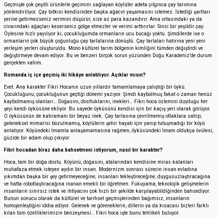
Geçmişte çok çeşitli ürünlerle geçimini sağlayan köylüler adeta çılgınca çay tarımına
yönlendiriliyor. Çay bitkisi kendisinden başka ağacın yaşamasını istemez. İstediği şartları
yerine getirmezseniz verimini düşürür, size az para kazandırır. Ama ortasındaki ya da
civarındaki ağaçları keserseniz gölge etmezler ve verimi arttırırlar. Sinsi bir yeşildir çay.
Öylesine hızlı yayılıyor ki; çocukluğumda ormanların ucu bucağı yoktu. Şimdilerde ise o
ormanların çok büyük çoğunluğu çay tarlalarına dönüştü. Çay tarlaları hatırına yeni yeni
yerleşim yerleri oluşturuldu. Mono kültürel tarım bölgenin kimliğini tümden değiştirdi ve
değiştirmeye devam ediyor. Bu ve benzeri birçok sorun yüzünden Doğu Karadeniz’de durum
gerçekten vahim.
Romanda iç içe geçmiş iki hikâye anlatılıyor. Açıklar mısın?
Evet. Ana karakter Fikri Hocanın uzun yıllardır tamamlamaya çalıştığı bir öykü.
Çocukluğunu, çocukluğunun geçtiği dönemi yazıyor. Şimdi kaybolmuş fakat o zaman henüz
kaybolmamış olanları… Doğasını, dostluklarını, inekleri… Fikri hoca özlemini duyduğu her
şeyi kendi öyküsüne ekliyor. Bu sayede öyküsünü kendisi için bir kaçış yeri olarak görüyor.
O öyküsünün de kahramanı bir beyaz inek. Çay tarlasına çevrilmemiş otlaklara sahip;
geleneksel mimarisi bozulmamış, köylülerin şehir hayatı için yanıp tutuşmadığı bir köyü
anlatıyor. Köyündeki İmamla anlaşamamasına rağmen, öyküsündeki İmam oldukça övülesi,
güzide bir adam olup çıkıyor.
Fikri hocadan biraz daha bahsetmeni istiyorum, nasıl bir karakter?
Hoca, tam bir doğa dostu. Köyünü, doğasını, atalarından kendisine miras kalanları
muhafaza etmek isteyen aydın bir insan. Modernizm sonrası sürecin insan evladına
yıkımdan başka bir şey getirmeyeceğine; insanları tekleştireceğine, duygusuzlaştıracağına
ve hatta robotlaştıracağına inanan emekli bir öğretmen. Fukuyama, teknolojik gelişmelerin
insanların sınırsız istek ve ihtiyacını çok hızlı bir şekilde karşılayabildiğinden bahsediyor.
Bunun sonucu olarak da kültürel ve tarihsel geçmişlerinden bağımsız, insanların
homojenleştiğini iddia ediyor. Gelenek ve göreneklerin, dillerin ya da kısacası bizleri farklı
kılan tüm özelliklerimizin benzeşmesi… Fikri hoca işte bunu tehlikeli buluyor.