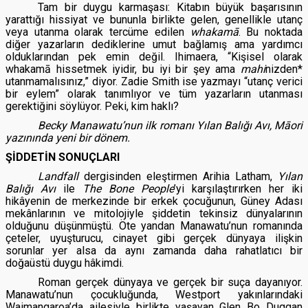
Tam bir duygu karmaşası: Kitabın büyük başarısının
yarattığı hissiyat ve bununla birlikte gelen, genellikle utanç
veya utanma olarak tercüme edilen
whakamā
. Bu noktada
diğer yazarların dediklerine umut bağlamış ama yardımcı
olduklarından pek emin değil. Ihimaera, “Kişisel olarak
whakamā hissetmek iyidir, bu iyi bir şey ama
mahi
nizden
*
utanmamalısınız,” diyor. Zadie Smith ise yazmayı “utanç verici
bir eylem” olarak tanımlıyor ve tüm yazarların utanması
gerektiğini söylüyor. Peki, kim haklı?
Becky Manawatu’nun ilk romanı Yılan Balığı Avı, Māori
yazınında yeni bir dönem.
ŞİDDETİN SONUÇLARI
Landfall
dergisinden eleştirmen Arihia Latham,
Yılan
Balığı Avı
ile
The Bone People
’yi karşılaştırırken her iki
hikâyenin de merkezinde bir erkek çocuğunun, Güney Adası
mekânlarının ve mitolojiyle şiddetin tekinsiz dünyalarının
olduğunu düşünmüştü. Öte yandan Manawatu’nun romanında
çeteler, uyuşturucu, cinayet gibi gerçek dünyaya ilişkin
sorunlar yer alsa da aynı zamanda daha rahatlatıcı bir
doğaüstü duygu hâkimdi.
Roman gerçek dünyaya ve gerçek bir suça dayanıyor.
Manawatu’nun çocukluğunda, Westport yakınlarındaki
Waimangaroa’da ailesiyle birlikte yaşayan Glen Bo Duggan