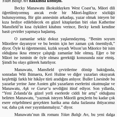
Yılan Balığı Avı
hakkında konuştu.
Becky Manawatu ilkokuldayken West Coast’ta, Māori dili
öğretilmiyormuş ancak evde bir Māori-İngilizce sözlüğü
bulunuyormuş. Bir gün annesinin arkadaşı, yazar olmak isteyen bir
kıza hediye edilebilecek en güzel kitaplardan biri olan Katherine
Mansfield’in kısa öyküleri kitabını verince, Becky kendi kendine
basit çeviriler yapmaya başlamış.
O zamanlar sekiz dokuz yaşlarındaymış. “Benim soyum
Māorilere dayanıyor ve bu benim için her zaman çok önemliydi,”
diyor. Öyle ki öğretmenini, kızlık soyadı Wixon’un Māorice bir isim
olduğuna ikna etmeye çalıştığı zamanlar bile olmuş. Eğer o bir
Māori ise isminin de öyle olması gerektiği konusunda ısrar etmiş.
Şimdi bu olayı gülerek hatırlıyor.
Manawatu, Mansfield çevirilerine dönüp baktığında,
sonradan Witi Ihimaera, Keri Hulme ve diğer yazarları okuyarak
keşfettiği farklı bir hikâye türü aradığını anlıyor. Buller Lisesinde bu
yazarlar yerine Jane Austen gibi yazarların eserlerini okutmuşlar ve
Manawatu,
Aşk ve Gurur
’u sevdiğini itiraf ediyor. Son yıllarda,
“Yeni Zelanda’da güzel yerli eserlerde ciddi bir artış” olduğunu
belirten Manawatu, “yazmak isteyen Māorili gençlerin bu kadar çok
esere erişebilmesi gerçekten harika ama daha fazlasına ihtiyacımız
var, daha çok eser yayımlanmalıyız.” diyor.
Manawatu’nun ilk romanı
Yılan Balığı Avı
, bu yeni dalga