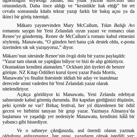
ilgilendiğini söylediği zaman, altı yıllık yazma sürecinin tam
ortasındaydı. Daha önce aldığı ve “kesinlikle hak ettiği” bir ret
cevabı sonrasında kitabı tekrar yazıp farklı bir bakış açısı ya da
ikinci bir görüş istemişti.
Mākaro yayınevinden Mary McCallum,
Yılan Balığı Avı
romanını saygın bir Yeni Zelandalı oyun yazarı ve romancı olan
Renee’ye göndermiş. Renee de McCallum’a romanı kabul etmesini
söylemiş. Manawatu, “O günden beri bana çok destek oldu, e-posta
üzerinden sık sık yazışıyoruz,” diyor.
Mākaro’nun sitesinde Renee’nin övgü dolu bir yazısı paylaşıldı:
“Yazar tam olarak ne yaptığını biliyor ve bizi de alıp götürüyor.
Okumaktan kendimi alamadım.” Ockham jüri
üyeleri de benzer
görüşte. NZ Kitap Ödülleri kurul üyesi yazar Paula Morris,
Manawatu’yu finalist listesinde iddialı bir aday ve inanılmaz
derecede umut vadeden bir Yeni Zelandalı yazar olarak
nitelendiriyor.
Açıkça görülüyor ki Manawatu, Yeni Zelanda edebiyat
sahnesinde kabul görmüş durumda. Bir kapıdan girdiğinizi düşünün,
peki içeride ne var? Birkaç festival, her yıl düzenlenen bir ödül
gecesi ve birbirini tanıyan bir grup yazar. Yazmaya Almanya’da
başlaması ve yaşadığı yer nedeniyle Manawatu, kendisini hâlâ bir
yabancı gibi hissediyor.
Ve o sahneye çıktığınızda, asıl önemli olanın yazmak
olduğunu anlıyorsunuz. İşte orası, yazarların olmak istediği yer: