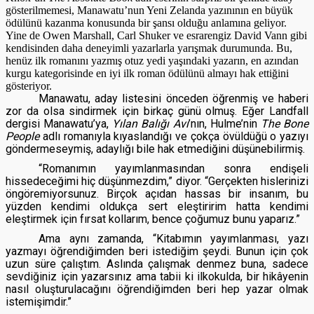
gösterilmemesi, Manawatu’nun Yeni Zelanda yazınının en büyük
ödülünü kazanma konusunda bir şansı olduğu anlamına geliyor.
Yine de Owen Marshall, Carl Shuker ve esrarengiz David Vann gibi
kendisinden daha deneyimli yazarlarla yarışmak durumunda. Bu,
henüz ilk romanını yazmış otuz yedi yaşındaki yazarın, en azından
kurgu kategorisinde en iyi ilk roman ödülünü almayı hak ettiğini
gösteriyor.
Manawatu, aday listesini önceden öğrenmiş ve haberi
zor da olsa sindirmek için birkaç günü olmuş. Eğer Landfall
dergisi Manawatu’ya,
Yılan Balığı Avı
’nın, Hulme’nin
The Bone
People
adlı romanıyla kıyaslandığı ve çokça övüldüğü o yazıyı
göndermeseymiş, adaylığı bile hak etmediğini düşünebilirmiş.
“Romanımın yayımlanmasından sonra endişeli
hissedeceğimi hiç düşünmezdim,” diyor. “Gerçekten hislerinizi
öngöremiyorsunuz. Birçok açıdan hassas bir insanım, bu
yüzden kendimi oldukça sert eleştiririm hatta kendimi
eleştirmek için fırsat kollarım, bence çoğumuz bunu yaparız.”
Ama aynı zamanda, “Kitabımın yayımlanması, yazı
yazmayı öğrendiğimden beri istediğim şeydi. Bunun için çok
uzun süre çalıştım. Aslında çalışmak denmez buna, sadece
sevdiğiniz için yazarsınız ama tabii ki ilkokulda, bir hikâyenin
nasıl oluşturulacağını öğrendiğimden beri hep yazar olmak
istemişimdir.”