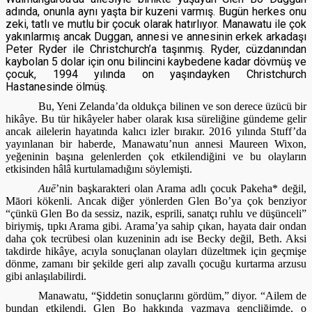
adında, onunla aynı yaşta bir kuzeni varmış. Bugün herkes onu
zeki, tatlı ve mutlu bir çocuk olarak hatırlıyor. Manawatu ile çok
yakınlarmış ancak Duggan, annesi ve annesinin erkek arkadaşı
Peter Ryder ile Christchurch’a taşınmış. Ryder, cüzdanından
kaybolan 5 dolar için onu bilincini kaybedene kadar dövmüş ve
çocuk, 1994 yılında on yaşındayken Christchurch
Hastanesinde ölmüş.
Bu, Yeni Zelanda’da oldukça bilinen ve son derece üzücü bir
hikâye. Bu tür hikâyeler haber olarak kısa süreliğine gündeme gelir
ancak ailelerin hayatında kalıcı izler bırakır. 2016 yılında Stuff’da
yayınlanan bir haberde, Manawatu’nun annesi Maureen Wixon,
yeğeninin başına gelenlerden çok etkilendiğini ve bu olayların
etkisinden hâlâ kurtulamadığını söylemişti.
Auē
’nin başkarakteri olan Arama adlı çocuk Pakeha
*
değil,
Māori kökenli. Ancak diğer yönlerden Glen Bo’ya çok benziyor
“çünkü Glen Bo da sessiz, nazik, esprili, sanatçı ruhlu ve düşünceli”
biriymiş, tıpkı Arama gibi. Arama’ya sahip çıkan, hayata dair ondan
daha çok tecrübesi olan kuzeninin adı ise Becky değil, Beth. Aksi
takdirde hikâye, acıyla sonuçlanan olayları düzeltmek için geçmişe
dönme, zamanı bir şekilde geri alıp zavallı çocuğu kurtarma arzusu
gibi anlaşılabilirdi.
Manawatu, “Şiddetin sonuçlarını gördüm,” diyor. “Ailem de
bundan etkilendi. Glen Bo hakkında yazmaya gençliğimde, o