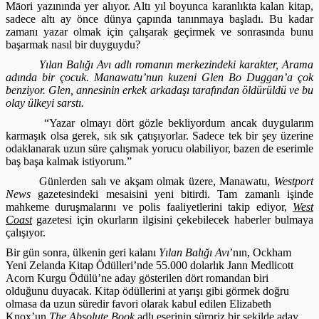
Māori yazınında yer alıyor. Altı yıl boyunca karanlıkta kalan kitap,
sadece altı ay önce dünya çapında tanınmaya başladı. Bu kadar
zamanı yazar olmak için çalışarak geçirmek ve sonrasında bunu
başarmak nasıl bir duyguydu?
Yılan Balığı Avı
adlı romanın merkezindeki karakter, Arama
adında bir çocuk. Manawatu’nun kuzeni Glen Bo Duggan’a çok
benziyor. Glen, annesinin erkek arkadaşı tarafından öldürüldü ve bu
olay ülkeyi sarstı.
“Yazar olmayı dört gözle bekliyordum ancak duygularım
karmaşık olsa gerek, sık sık çatışıyorlar. Sadece tek bir şey üzerine
odaklanarak uzun süre çalışmak yorucu olabiliyor, bazen de eserimle
baş başa kalmak istiyorum.”
Günlerden salı ve akşam olmak üzere, Manawatu,
Westport
News
gazetesindeki mesaisini yeni bitirdi. Tam zamanlı işinde
mahkeme duruşmalarını ve polis faaliyetlerini takip ediyor,
West
Coast
gazetesi için okurların ilgisini çekebilecek haberler bulmaya
çalışıyor.
Bir gün sonra, ülkenin geri kalanı
Yılan Balığı Avı
’nın, Ockham
Yeni Zelanda Kitap Ödülleri’nde 55.000 dolarlık Jann Medlicott
Acorn Kurgu Ödülü’ne aday gösterilen dört romandan biri
olduğunu duyacak. Kitap ödüllerini at yarışı gibi görmek doğru
olmasa da uzun süredir favori olarak kabul edilen Elizabeth
Knox’un
The Absolute Book
adlı eserinin sürpriz
bir şekilde aday