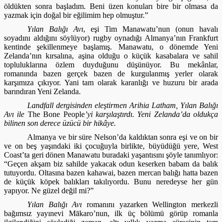
öldükten sonra başladım. Beni üzen konuları bire bir olmasa da
yazmak için doğal bir eğilimim hep olmuştur.”
Yılan Balığı Avı
, eşi Tim Manawatu’nun (onun havalı
soyadını aldığını söylüyor) rugby oynadığı Almanya’nın Frankfurt
kentinde şekillenmeye başlamış. Manawatu, o dönemde Yeni
Zelanda’nın kırsalına, aşina olduğu o küçük kasabalara ve sahil
topluluklarına özlem duyduğunu düşünüyor. Bu mekânlar,
romanında bazen gerçek bazen de kurgulanmış yerler olarak
karşımıza çıkıyor. Yani tam olarak karanlığı ve huzuru bir arada
barındıran Yeni Zelanda.
Landfall dergisinden eleştirmen Arihia Latham, Yılan Balığı
Avı ile
The Bone People
’yi karşılaştırdı. Yeni Zelanda’da oldukça
bilinen son derece üzücü bir hikâye.
Almanya ve bir süre Nelson’da kaldıktan sonra eşi ve on bir
ve on beş yaşındaki iki çocuğuyla birlikte, büyüdüğü yere, West
Coast’ta geri dönen Manawatu buradaki yaşantısını şöyle tanımlıyor:
“Geçen akşam biz sahilde yakacak odun keserken babam da balık
tutuyordu. Oltasına bazen kahawai, bazen mercan balığı hatta bazen
de küçük köpek balıkları takılıyordu. Bunu neredeyse her gün
yapıyor. Ne güzel değil mi?”
Yılan Balığı Avı
romanını yazarken Wellington merkezli
bağımsız yayınevi Mākaro’nun, ilk üç bölümü görüp romanla