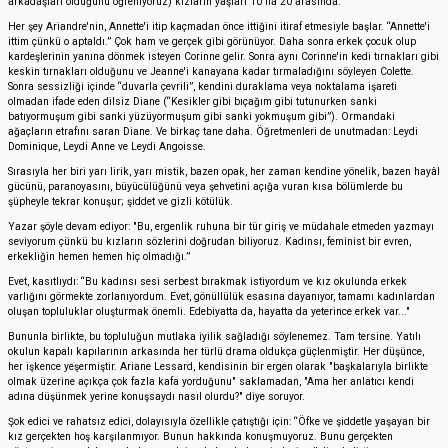
arkadaşları olduğunu öğreniyoruz) kızların yaşları 10 ila 20 arasında.
Her şey Ariandre'nin, Annette'i itip kaçmadan önce ittiğini itiraf etmesiyle başlar. “Annette'i
ittim çünkü o aptaldı.” Çok ham ve gerçek gibi görünüyor. Daha sonra erkek çocuk olup
kardeşlerinin yanına dönmek isteyen Corinne gelir. Sonra aynı Corinne'in kedi tırnakları gibi
keskin tırnakları olduğunu ve Jeanne'i kanayana kadar tırmaladığını söyleyen Colette.
Sonra sessizliği içinde “duvarla çevrili”, kendini duraklama veya noktalama işareti
olmadan ifade eden dilsiz Diane (“Kesikler gibi bıçağım gibi tutunurken sanki
batıyormuşum gibi sanki yüzüyormuşum gibi sanki yokmuşum gibi”). Ormandaki
ağaçların etrafını saran Diane. Ve birkaç tane daha. Öğretmenleri de unutmadan: Leydi
Dominique, Leydi Anne ve Leydi Angoisse.
Sırasıyla her biri yarı lirik, yarı mistik, bazen opak, her zaman kendine yönelik, bazen hayâl
gücünü, paranoyasını, büyücülüğünü veya şehvetini açığa vuran kısa bölümlerde bu
şüpheyle tekrar konuşur; şiddet ve gizli kötülük.
Yazar şöyle devam ediyor: "Bu, ergenlik ruhuna bir tür giriş ve müdahale etmeden yazmayı
seviyorum çünkü bu kızların sözlerini doğrudan biliyoruz. Kadınsı, feminist bir evren,
erkekliğin hemen hemen hiç olmadığı.”
Evet, kasıtlıydı: “Bu kadınsı sesi serbest bırakmak istiyordum ve kız okulunda erkek
varlığını görmekte zorlanıyordum. Evet, gönüllülük esasına dayanıyor, tamamı kadınlardan
oluşan topluluklar oluşturmak önemli. Edebiyatta da, hayatta da yeterince erkek var..."
Bununla birlikte, bu topluluğun mutlaka iyilik sağladığı söylenemez. Tam tersine. Yatılı
okulun kapalı kapılarının arkasında her türlü drama oldukça güçlenmiştir. Her düşünce,
her işkence yeşermiştir. Ariane Lessard, kendisinin bir ergen olarak "başkalarıyla birlikte
olmak üzerine açıkça çok fazla kafa yorduğunu" saklamadan, "Ama her anlatıcı kendi
adına düşünmek yerine konuşsaydı nasıl olurdu?" diye soruyor.
Şok edici ve rahatsız edici, dolayısıyla özellikle çatıştığı için: “Öfke ve şiddetle yaşayan bir
kız gerçekten hoş karşılanmıyor. Bunun hakkında konuşmuyoruz. Bunu gerçekten