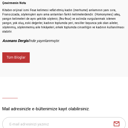
Çevirmenin Notu
Kitabın orijinal ismi Feue kelimesi vefat etmiş kadın (merhume) anlamının yanı sıra,
Fransızcada, söylenişleri aynı ama anlamları farklı kelimelerdendir. (Homonymes) ateş,
yangın kelimeleri de aynı şekilde söylenir, (feu-feux) ve aslında vurgulanmak istenen
yangın, yok oluş, eski değerler, kadının toplumda yeri, nesiller boyunca yok olan aileler,
söylenmiş, söylenmemiş aile hikâyeleri, erkek toplumda cinselliğin ve kadının kullanılması
olabilir.
Asonans Dergisi
'nde yayınlanmıştır.
Tüm Bloglar
Mail adresinizle e-bültenimize kayıt olabilirsiniz.