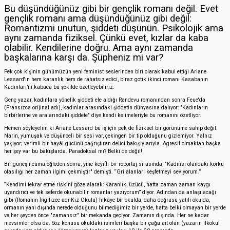
Bu düşündüğünüz gibi bir gençlik romanı değil. Evet
gençlik romanı ama düşündüğünüz gibi değil:
Romantizmi unutun, şiddeti düşünün. Psikolojik ama
aynı zamanda fiziksel. Çünkü evet, kızlar da kaba
olabilir. Kendilerine doğru. Ama aynı zamanda
başkalarına karşı da. Şüpheniz mi var?
Pek çok kişinin günümüzün yeni feminist seslerinden biri olarak kabul ettiği Ariane
Lessard'ın hem karanlık hem de rahatsız edici, biraz gotik ikinci romanı Kasabanın
Kadınları’nı kabaca bu şekilde özetleyebiliriz.
Genç yazar, kadınlara yönelik şiddeti ele aldığı Randevu romanından sonra Feue'da
(Fransızca orijinal adı), kadınlar arasındaki şiddetin dünyasına dalıyor: "Kadınların
birbirlerine ve aralarındaki şiddete" diye kendi kelimeleriyle bu romanını özetliyor.
Hemen söyleyelim ki Ariane Lessard bu iş için pek de fiziksel bir görünüme sahip değil.
Narin, yumuşak ve düşünceli bir sesi var, çekingen bir tip olduğunu gizlemiyor. Yalnız
yaşıyor; verimli bir hayâl gücünü çağrıştıran delici bakışıylarıyla. Agresif olmaktan başka
her şey var bu bakışlarda. Paradoksal mı? Belki de değil!
Bir güneşli cuma öğleden sonra, yine keyifli bir röportaj sırasında, "Kadınsı olandaki korku
olasılığı her zaman ilgimi çekmiştir" demişti. “Gri alanları keşfetmeyi seviyorum.”
“Kendimi tekrar etme riskini göze alarak: Karanlık, üzücü, hatta zaman zaman kaygı
uyandırıcı ve tek seferde okunabilir romanlar yazıyorum” diyor. Adından da anlaşılacağı
gibi (Romanın İngilizce adı Kız Okulu) hikâye bir okulda, daha doğrusu yatılı okulda,
ormanın yanı dışında nerede olduğunu bilmediğimiz bir yerde, hatta belki olmayan bir yerde
ve her şeyden önce "zamansız" bir mekanda geçiyor. Zamanın dışında. Her ne kadar
mevsimler olsa da. Söz konusu okuldaki isimleri başka bir çağa ait olan (yazarın ilkokul