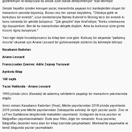
gösteremiyor ve dolayısıyla bu ancak içsel olarak deneyimleniyor” diye belirtiyor.
Gerçek hayattın içinden konuşan yazar, manastırda yaşayan kız kardeşlerden oluşan bir
manastırın yanında büyümüş. Burası onu her zaman büyülemiş. "Oldukça gotik ve
korkutucu bir evrendi", uzun koridorlarıyla Stanley Kubrick'in Shining tarzı bir evrendi ki
bunu romanda bir şekilde buluyoruz. “Çok gençtim” diye itiraf ediyor, “Korku sinemasına
ilgi duyuyordum. Ben de bu manastırdan dehşete düştüm. Ama bu korkunun içine girme
hissini ilginç buluyorum.”
Yani eğer böyle hissediyorsanız bu kitap tam size göre. Korkunç bir akşamda "patlamış
mısırla" okumak için Ariane Lessard bir gülümsemeyle sözlerini bu kelimeyle bitiriyor.
Kasabanın Kadınları
Ariane Lessard
Fransızcadan Çeviren: Adile Zeynep Yarsuvat
Ayrıkotu Kitap
160 sayfa
Yazar Hakkında - Ariane Lessard
1990 yılında Lévis (Kanada) de adanmış rahibelerin yaşadığı bir manastırın yakınlarında
doğdu.
ikinci romanı Kasabanın Kadınları (Feue), Mèche yayınlarından 2018 yılında yayımlandı.
2019 yılında yine Mèche yayınlarından Zodiaque’da astroloji ile ilgili yazılar yazdı. Zinc ve
LeTres Quebécoise dergilerinde makaleleri yayımlandı. İnstagram da kısa yazıları ve
fotoğrafları yayımlanmaktadır. École pour filles, diğer bir romanıdır. Kısa yazımlar,
fotoğraflar, desenleri konu alan bir kitap üzerinde çalışmaktadır. Montreal’de yaşamakta ve
kendi blogunda yazılar yazmaktadır.