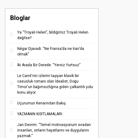
Bloglar
Ya “Troyalı Helen”, bildiğimiz Troyalı Helen
değilse?
Négar Djavadi: “Ne Fransa’da ne İran’da
olmak”
İki Arada Bir Derede: “Yersiz Yurtsuz”
Le Carré'nin izlerini taşıyan klasik bir
casusluk romanı olan İdealist, Doğu
Timor'un bağımsızlığına giden çalkantılı yolu
konu alıyor.
Uçurumun Kenarından Bakış
YAZMANIN KISITLAMALARI
Jan Devrim: “Temel motivasyonum sıradan
insanları, onların hayatlarını ve duygularını
yazmak.”