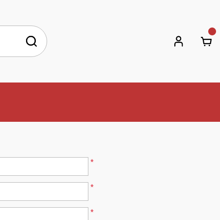
*
*
*