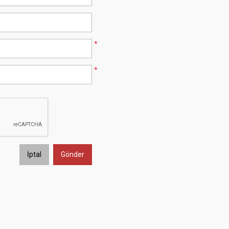
*
*
İptal
Gönder