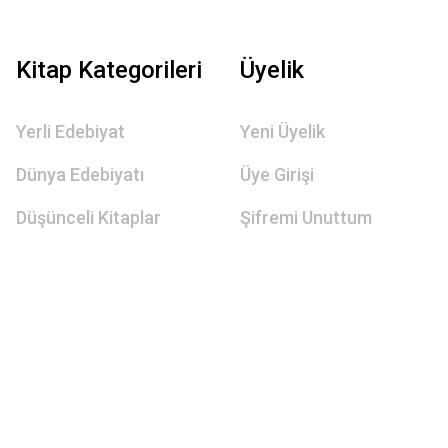
Kitap Kategorileri
Üyelik
Yerli Edebiyat
Yeni Üyelik
Dünya Edebiyatı
Üye Girişi
Düşünceli Kitaplar
Şifremi Unuttum