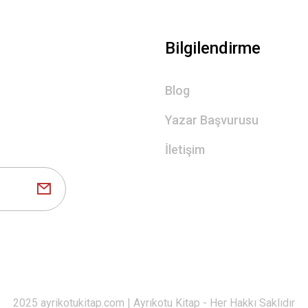
Bilgilendirme
Blog
Yazar Başvurusu
İletişim
2025 ayrikotukitap.com | Ayrıkotu Kitap - Her Hakkı Saklıdır